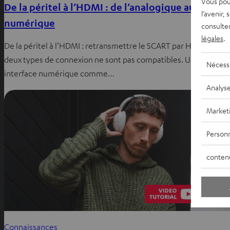
Vous pou
De la péritel à l’HDMI : de l’analogique au
l’avenir,
numérique
consulte
légales
.
De la péritel à l’HDMI : retransmettre le SCART par HMDI ? Ces
deux types de connexion ne sont pas compatibles. Une
Nécess
interface numérique comme…
Analys
Market
Personn
conten
Connaissances