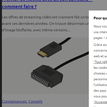
comment faire ?
Les offres de streaming vidéo ont vraiment fait un bond en
Pour qu
avant ces dernières années. On trouve désormais une qualité
Nous vou
d’image bluffante, avec même certains…
vos intér
pages – é
Grâce au
concerna
web et au
"Tout ref
les cooki
choisies 
personna
l'utilisa
des pays 
vous pou
Connaissances
, 
Conseils
"Accepter