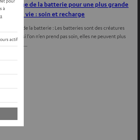
fet pour
Bon usage de la batterie pour une plus grande
s à
durée de vie : soin et recharge
s
Bon usage de la batterie : Les batteries sont des créatures
sensibles : si l’on n’en prend pas soin, elles ne peuvent plus
ours actif
fournir leur…