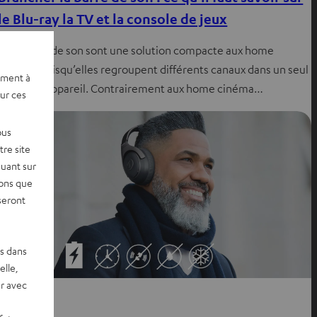
le Blu-ray la TV et la console de jeux
Les barres de son sont une solution compacte aux home
cinéma, puisqu’elles regroupent différents canaux dans un seul
ement à
et même appareil. Contrairement aux home cinéma…
sur ces
ous
re site
quant sur
vons que
seront
es dans
elle,
r avec
Conseils