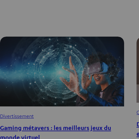
C
Divertissement
Gaming métavers : les meilleurs jeux du
monde virtuel