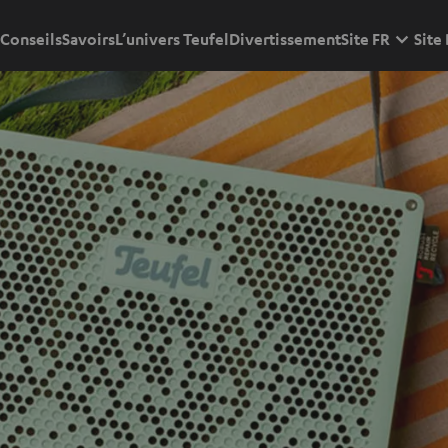
Conseils
Savoirs
L’univers Teufel
Divertissement
Site FR
Site