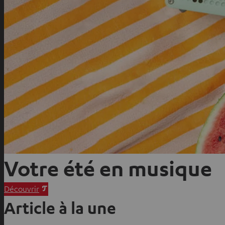
Votre été en musique
O
Découvrir
u
Article à la une
v