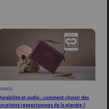
onseils
Durabilité et audio : comment choisir des
enceintes respectueuses de la planète ?