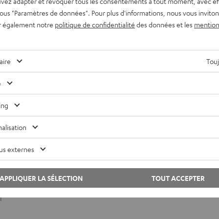
vez adapter et révoquer tous les consentements à tout moment, avec ef
Nettoyer les écouteurs intra-auriculaires :
 sous "Paramètres de données". Pour plus d'informations, nous vous inviton
comment le faire correctement
r également notre
politique de confidentialité
des données et les
mention
Les écouteurs nous accompagnent au quotidien pour nous
permettre d’écouter notre musique préférée où que nous
aire
Touj
soyons. Pour qu’ils offrent un excellent son à long…
e
ing
alisation
us externes
APPLIQUER LA SÉLECTION
TOUT ACCEPTER