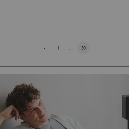
←
1
…
30