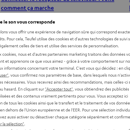
comment ça marche
Qui veut brancher un système audio à un récepteur AV peut se
e le son vous corresponde
sentir un peu perdu. Si la façade de l’appareil semble
lons vous offrir une expérience de navigation sûre qui correspond exact
compréhensible, c’est rarement…
êts. Pour cela, Teufel utilise des cookies et d'autres technologies de suivi 
galement celles de tiers et utilise des services de personnalisation.
x cookies, nous et d'autres partenaires marketing traitons des données v
nt et apprenons ce que vous aimez - grâce à votre comportement sur not
x informations concernant votre terminal. C'est vous qui décidez : en cli
user"
, vous confirmez nos paramètres de base, dans lesquels nous n'acti
es nécessaires. Vous recevrez ainsi des recommandations, mais celles-ci 
au hasard. En cliquant sur
"Accepter tout"
, vous obtiendrez des publicités
lisées et des contenus vraiment pertinents pour vous. Vous acceptez ici
tion de tous les cookies ainsi que le transfert et le traitement de vos donné
en dehors de l'Union européenne et de l'EER. Pour une sélection individu
vez aussi activer ou désactiver chaque catégorie séparément et confirme
Conseils
 la sélection"
.