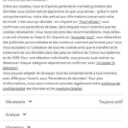
L’univers Teufel
u
Grâce aux cookies, nous et d'autres partenaires marketing traitons des
Divertissement
n
données vous concernant et apprenons ce que vous aimez - grâce à votre
Boutique FR
comportement sur notre site web et aux informations concernant votre
n
Boutique BE
terminal. C'est vous qui décidez : en cliquant sur
"Tout refuser"
, vous
o
confirmez nos paramètres de base, dans lesquels nous n'activons que les
Contact
u
cookies nécessaires. Vous recevrez ainsi des recommandations, mais celles-
Newsletter
ci seront choisies au hasard. En cliquant sur
"Accepter tout"
, vous obtiendrez
v
Savoir-vivre
des publicités personnalisées et des contenus vraiment pertinents pour vous.
e
Vous acceptez ici l'utilisation de tous les cookies ainsi que le transfert et le
Paramètres de confidentialité
l
traitement de vos données dans des pays en dehors de l'Union européenne
Politique de confidentialité
et de l'EER. Pour une sélection individuelle, vous pouvez aussi activer ou
o
Mentions légales
désactiver chaque catégorie séparément et confirmer avec
"Accepter la
n
sélection"
.
Deutsch
g
Vous pouvez adapter et révoquer tous les consentements à tout moment,
English
avec effet pour l’avenir, sous "Paramètres de données". Pour plus
l
d'informations, nous vous invitons à consulter également notre
politique de
Français
e
confidentialité
des données et les
mentions légales
.
Nederlands
t
Polski
Nécessaire
Toujours actif
Español
Italiano
Analyse
Marketing
© Copyright 2011 – 2026 Teufel Lautsprech