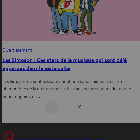
Divertissement
Les Simpson : Ces stars de la musique qui sont déjà
apparues dans la série culte
Les Simpson ne sont pas seulement une série animée, c’est un
phénomène de la culture pop qui fascine les spectateurs du monde
entier depuis plus…
1
…
18
→
Support Teufel pour les produits
O
Pour toute question concernant les produits