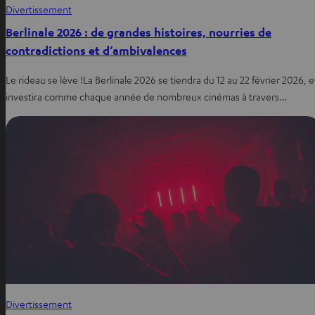
Divertissement
Berlinale 2026 : de grandes histoires, nourries de
contradictions et d’ambivalences
Le rideau se lève !La Berlinale 2026 se tiendra du 12 au 22 février 2026, e
investira comme chaque année de nombreux cinémas à travers…
Divertissement