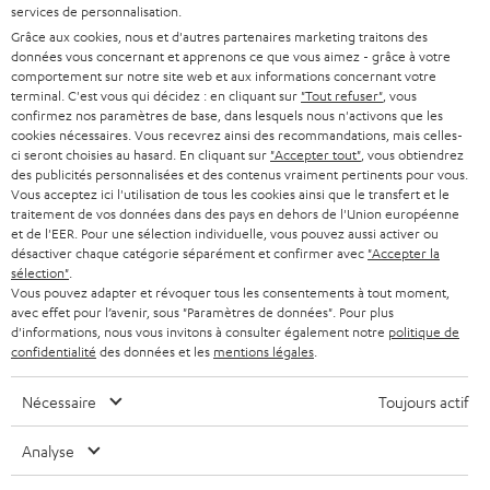
s
services de personnalisation.
L’univers Teufel
u
Grâce aux cookies, nous et d'autres partenaires marketing traitons des
Divertissement
n
données vous concernant et apprenons ce que vous aimez - grâce à votre
Boutique FR
comportement sur notre site web et aux informations concernant votre
n
Boutique BE
terminal. C'est vous qui décidez : en cliquant sur
"Tout refuser"
, vous
o
confirmez nos paramètres de base, dans lesquels nous n'activons que les
Contact
u
cookies nécessaires. Vous recevrez ainsi des recommandations, mais celles-
Newsletter
ci seront choisies au hasard. En cliquant sur
"Accepter tout"
, vous obtiendrez
v
Savoir-vivre
des publicités personnalisées et des contenus vraiment pertinents pour vous.
e
Vous acceptez ici l'utilisation de tous les cookies ainsi que le transfert et le
Paramètres de confidentialité
l
traitement de vos données dans des pays en dehors de l'Union européenne
Politique de confidentialité
et de l'EER. Pour une sélection individuelle, vous pouvez aussi activer ou
o
Mentions légales
désactiver chaque catégorie séparément et confirmer avec
"Accepter la
n
sélection"
.
Deutsch
g
Vous pouvez adapter et révoquer tous les consentements à tout moment,
English
avec effet pour l’avenir, sous "Paramètres de données". Pour plus
l
d'informations, nous vous invitons à consulter également notre
politique de
Français
e
confidentialité
des données et les
mentions légales
.
Nederlands
t
Polski
Nécessaire
Toujours actif
Español
Italiano
Analyse