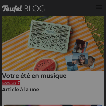
Votre été en musique
O
Découvrir
Article à la une
u
v
r
i