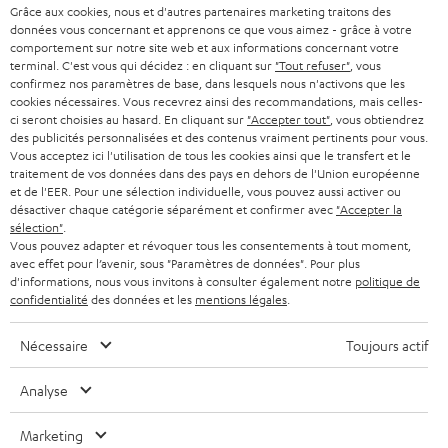
7 boutiques Teufel
r
Grâce aux cookies, nous et d'autres partenaires marketing traitons des
données vous concernant et apprenons ce que vous aimez - grâce à votre
d
Lexique audio
comportement sur notre site web et aux informations concernant votre
a
terminal. C'est vous qui décidez : en cliquant sur
"Tout refuser"
, vous
Conseils
n
confirmez nos paramètres de base, dans lesquels nous n'activons que les
Connaissances
cookies nécessaires. Vous recevrez ainsi des recommandations, mais celles-
s
L’univers Teufel
ci seront choisies au hasard. En cliquant sur
"Accepter tout"
, vous obtiendrez
u
des publicités personnalisées et des contenus vraiment pertinents pour vous.
Divertissement
n
Vous acceptez ici l'utilisation de tous les cookies ainsi que le transfert et le
Boutique FR
traitement de vos données dans des pays en dehors de l'Union européenne
n
Boutique BE
et de l'EER. Pour une sélection individuelle, vous pouvez aussi activer ou
o
désactiver chaque catégorie séparément et confirmer avec
"Accepter la
Contact
u
sélection"
.
Newsletter
Vous pouvez adapter et révoquer tous les consentements à tout moment,
v
Savoir-vivre
avec effet pour l’avenir, sous "Paramètres de données". Pour plus
e
d'informations, nous vous invitons à consulter également notre
politique de
Paramètres de confidentialité
l
confidentialité
des données et les
mentions légales
.
Politique de confidentialité
o
Mentions légales
n
Nécessaire
Toujours actif
Deutsch
g
English
Analyse
l
Français
e
Nederlands
Marketing
t