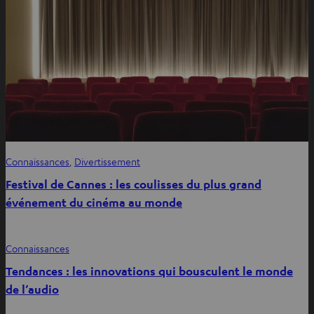
Connaissances
, 
Divertissement
Festival de Cannes : les coulisses du plus grand
événement du cinéma au monde
Connaissances
Tendances : les innovations qui bousculent le monde
de l’audio