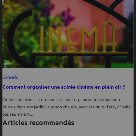
r
d
a
n
s
u
n
n
o
u
Conseils
v
Comment organiser une soirée cinéma en plein air ?
e
l
Cinéma en plein air : nos conseils pour organiser une projection
o
réussie dans son jardin La saison chaude, avec ses nuits d’été, n’invite
n
pas seulement…
g
Articles recommandés
l
e