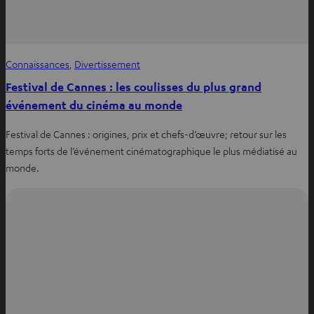
Connaissances
, 
Divertissement
Festival de Cannes : les coulisses du plus grand
événement du cinéma au monde
Festival de Cannes : origines, prix et chefs-d’œuvre; retour sur les
temps forts de l’événement cinématographique le plus médiatisé au
monde.