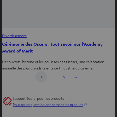
Divertissement
Cérémonie des Oscars : tout savoir sur l’Academy
Award of Merit
Découvrez l’histoire et les coulisses des Oscars, une célébration
annuelle des plus grands talents de l’industrie du cinéma.
1
…
9
→
Support Teufel pour les produits
O
Pour toute question concernant les produits
u
v