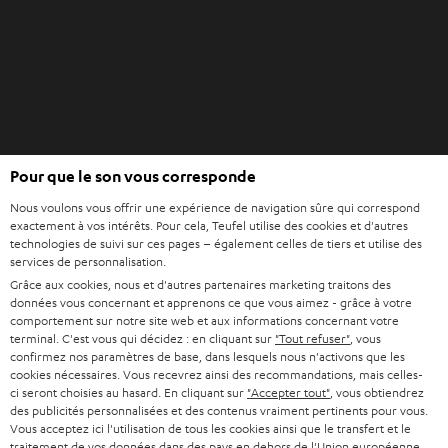
l
u
e
v
t
e
l
o
n
O
g
Pour que le son vous corresponde
Acheter chez Teufel
u
l
Nous voulons vous offrir une expérience de navigation sûre qui correspond
v
e
8 semaines d’essai
exactement à vos intérêts. Pour cela, Teufel utilise des cookies et d'autres
r
t
technologies de suivi sur ces pages – également celles de tiers et utilise des
En direct du fabricant
i
services de personnalisation.
7 boutiques Teufel
r
Grâce aux cookies, nous et d'autres partenaires marketing traitons des
données vous concernant et apprenons ce que vous aimez - grâce à votre
d
Lexique audio
comportement sur notre site web et aux informations concernant votre
a
terminal. C'est vous qui décidez : en cliquant sur
"Tout refuser"
, vous
Conseils
n
confirmez nos paramètres de base, dans lesquels nous n'activons que les
Connaissances
cookies nécessaires. Vous recevrez ainsi des recommandations, mais celles-
s
L’univers Teufel
ci seront choisies au hasard. En cliquant sur
"Accepter tout"
, vous obtiendrez
u
Divertissement
des publicités personnalisées et des contenus vraiment pertinents pour vous.
n
Vous acceptez ici l'utilisation de tous les cookies ainsi que le transfert et le
Boutique FR
traitement de vos données dans des pays en dehors de l'Union européenne