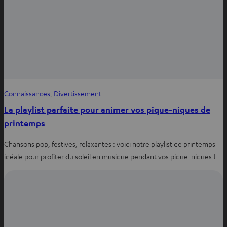
Connaissances
, 
Divertissement
La playlist parfaite pour animer vos pique-niques de
printemps
Chansons pop, festives, relaxantes : voici notre playlist de printemps
idéale pour profiter du soleil en musique pendant vos pique-niques !