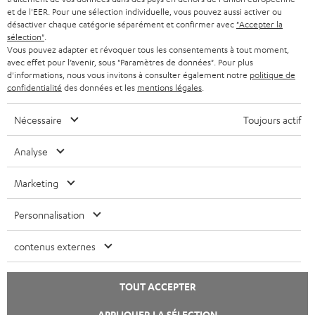
n
Boutique BE
et de l'EER. Pour une sélection individuelle, vous pouvez aussi activer ou
o
désactiver chaque catégorie séparément et confirmer avec
"Accepter la
Contact
u
sélection"
.
Newsletter
Vous pouvez adapter et révoquer tous les consentements à tout moment,
v
Savoir-vivre
avec effet pour l’avenir, sous "Paramètres de données". Pour plus
e
d'informations, nous vous invitons à consulter également notre
politique de
Paramètres de confidentialité
l
confidentialité
des données et les
mentions légales
.
Politique de confidentialité
o
Mentions légales
n
Nécessaire
Toujours actif
Deutsch
g
English
Analyse
l
Français
e
Nederlands
Marketing
t
Polski
Español
Personnalisation
Italiano
contenus externes
© Copyright 2011 – 2026 Teufel Lautsprecher
YouTube
Facebook
Instagram
TOUT ACCEPTER
APPLIQUER LA SÉLECTION