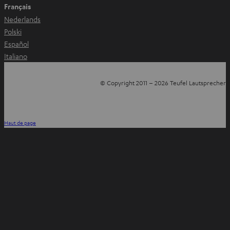
Français
e
Nederlands
t
Polski
Español
Italiano
© Copyright 2011 – 2026 Teufel Lautsprecher
YouTube
Facebook
Instagram
Haut de page