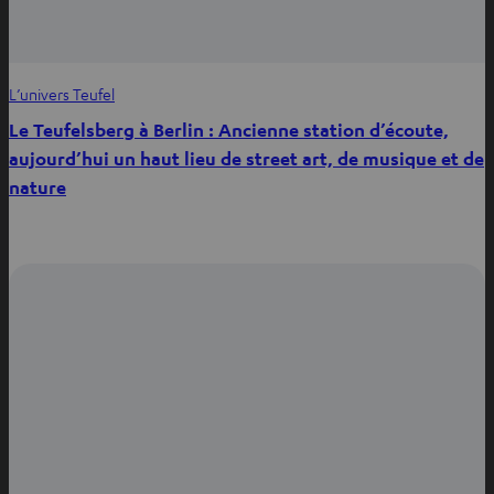
L’univers Teufel
Le Teufelsberg à Berlin : Ancienne station d’écoute,
aujourd’hui un haut lieu de street art, de musique et de
nature