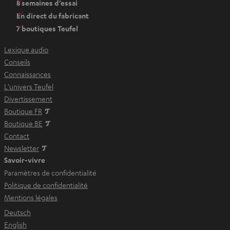
8 semaines d’essai
r
t
En direct du fabricant
i
7 boutiques Teufel
r
d
Lexique audio
a
Conseils
n
Connaissances
s
L’univers Teufel
u
Divertissement
n
Boutique FR
n
Boutique BE
o
Contact
u
Newsletter
v
Savoir-vivre
e
Paramètres de confidentialité
l
Politique de confidentialité
o
Mentions légales
n
Deutsch
g
English
l