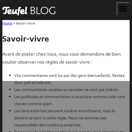
Home
»
Savoir-vivre
Savoir-vivre
Avant de poster chez nous, nous vous demandons de bien
vouloir observer nos règles de savoir-vivre :
Vos commentaires sont lus par des gens bienveillants. Restez
donc poli et tolérant.
Les commentaires racistes ou sexistes ne sont pas tolérés.
Les publicités et commentaires à caractère commerciale sont
classés comme spam.
Les liens externes peuvent s’avérer enrichissant, mais ils
doivent se tenir à cette règle. Nous ne sommes pas
responsables des contenus externes.
Prenez garde à l’orthographe et à la ponctuation et tentez de