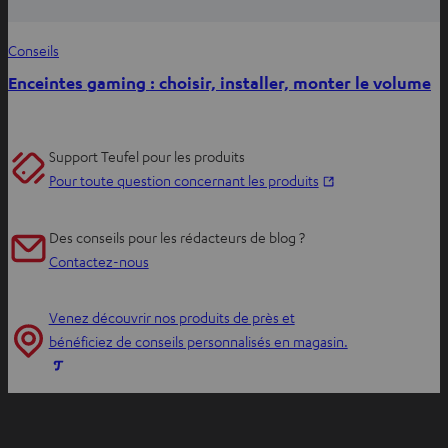
Conseils
Enceintes gaming : choisir, installer, monter le volume
Support Teufel pour les produits
O
Pour toute question concernant les produits
u
v
Des conseils pour les rédacteurs de blog ?
r
Contactez-nous
i
r
Venez découvrir nos produits de près et
d
bénéficiez de conseils personnalisés en magasin.
a
O
n
u
s
v
u
r
n