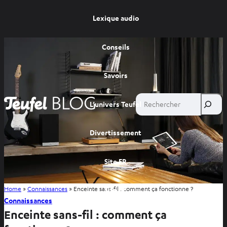
Lexique audio
Conseils
Savoirs
Rechercher
L’univers Teufel
Divertissement
Site FR
Home
»
Connaissances
»
Enceinte sans-fil : comment ça fonctionne ?
Site BE
Connaissances
Enceinte sans-fil : comment ça