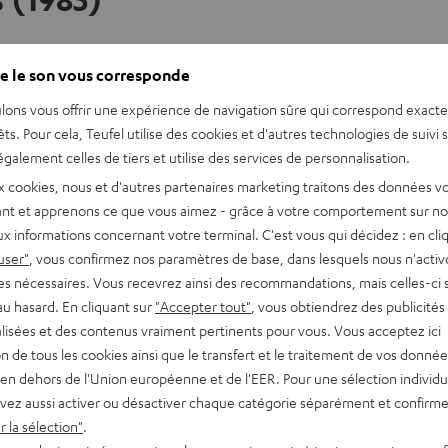
e le son vous corresponde
ication de
Summer of ’69
? La question de savoir s’il y a un
messag
lons vous offrir une expérience de navigation sûre qui correspond exact
e neuf ans en 1969. Interrogé à ce sujet, le chanteur lui-même a 
êts. Pour cela, Teufel utilise des cookies et d'autres technologies de suivi 
de la chanson ne contiennent aucune indication à ce sujet. La vo
galement celles de tiers et utilise des services de personnalisation.
x cookies, nous et d'autres partenaires marketing traitons des données v
nt et apprenons ce que vous aimez - grâce à votre comportement sur not
 vos hits préférés.
x informations concernant votre terminal. C'est vous qui décidez : en cli
user"
, vous confirmez nos paramètres de base, dans lesquels nous n'acti
es nécessaires. Vous recevrez ainsi des recommandations, mais celles-ci 
au hasard. En cliquant sur
"Accepter tout"
, vous obtiendrez des publicités
lisées et des contenus vraiment pertinents pour vous. Vous acceptez ici
tion de tous les cookies ainsi que le transfert et le traitement de vos donné
en dehors de l'Union européenne et de l'EER. Pour une sélection individu
vez aussi activer ou désactiver chaque catégorie séparément et confirme
ovenant de YouTube
 la sélection"
.