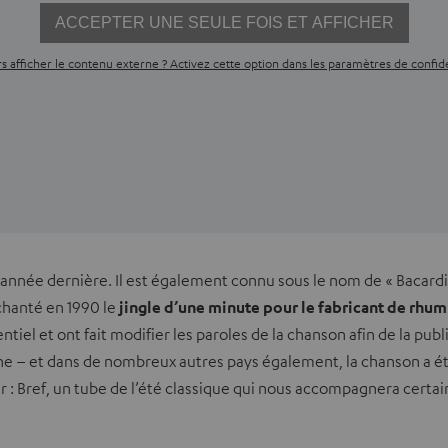
ACCEPTER UNE SEULE FOIS ET AFFICHER
s afficher le contenu externe ? Activez cette option dans les paramètres de confide
’année dernière. Il est également connu sous le nom de « Bacardi
chanté en 1990 le
jingle d’une minute pour le fabricant de rhum
el et ont fait modifier les paroles de la chanson afin de la publi
 – et dans de nombreux autres pays également, la chanson a été un
der : Bref, un tube de l’été classique qui nous accompagnera ce