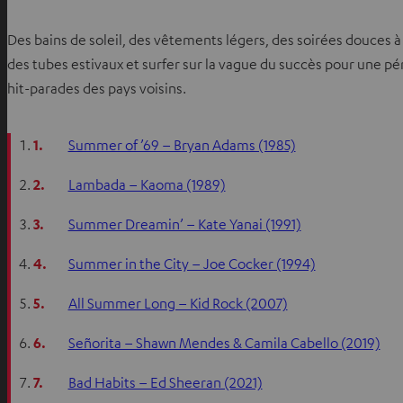
Des bains de soleil, des vêtements légers, des soirées douces à
des tubes estivaux et surfer sur la vague du succès pour une p
hit-parades des pays voisins.
1.
Summer of ’69 – Bryan Adams (1985)
2.
Lambada – Kaoma (1989)
3.
Summer Dreamin’ – Kate Yanai (1991)
4.
Summer in the City – Joe Cocker (1994)
5.
All Summer Long – Kid Rock (2007)
6.
Señorita – Shawn Mendes & Camila Cabello (2019)
7.
Bad Habits – Ed Sheeran (2021)