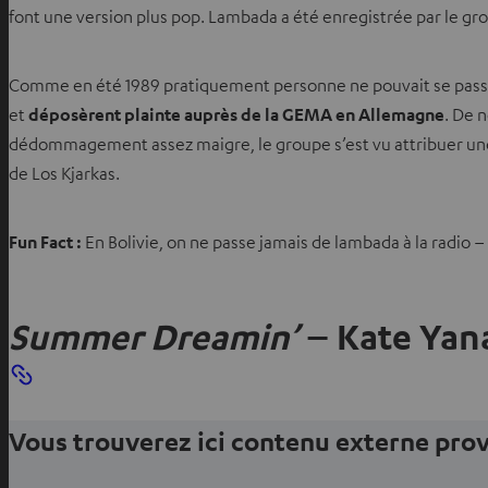
font une version plus pop. Lambada a été enregistrée par le gr
u
n
n
Comme en été 1989 pratiquement personne ne pouvait se passer 
o
et
déposèrent plainte auprès de la GEMA en Allemagne
. De 
u
dédommagement assez maigre, le groupe s’est vu attribuer une 
v
de Los Kjarkas.
e
l
o
Fun Fact :
En Bolivie, on ne passe jamais de lambada à la radio – 
n
g
l
Summer Dreamin’
– Kate Yana
e
t
Vous trouverez ici contenu externe pr