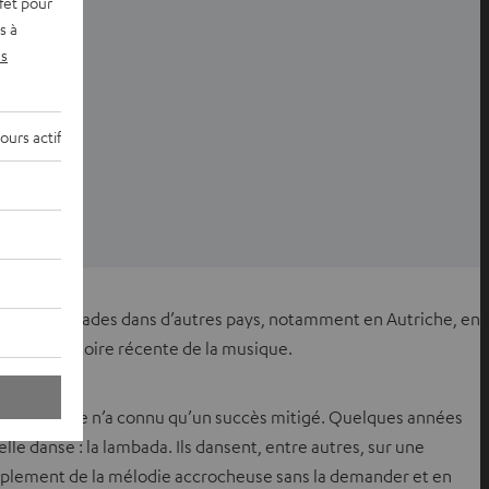
fet pour
s à
s
ntialité
ours actif
e des hit-parades dans d’autres pays, notamment en Autriche, en
iat
de l’histoire récente de la musique.
 se fue
. Elle n’a connu qu’un succès mitigé. Quelques années
e danse : la lambada. Ils dansent, entre autres, sur une
simplement de la mélodie accrocheuse sans la demander et en