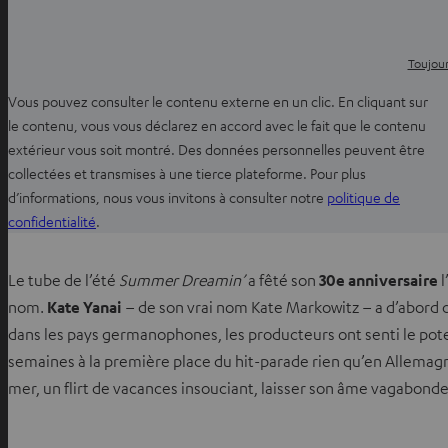
Toujour
Vous pouvez consulter le contenu externe en un clic. En cliquant sur
le contenu, vous vous déclarez en accord avec le fait que le contenu
extérieur vous soit montré. Des données personnelles peuvent être
collectées et transmises à une tierce plateforme. Pour plus
d’informations, nous vous invitons à consulter notre
politique de
O
confidentialité
.
u
v
Le tube de l’été
Summer Dreamin’
a fêté son
30e anniversaire
l
r
nom.
Kate Yanai
– de son vrai nom Kate Markowitz – a d’abord 
i
dans les pays germanophones, les producteurs ont senti le potenti
r
semaines à la première place du hit-parade rien qu’en Allemagne
d
mer, un flirt de vacances insouciant, laisser son âme vagabon
a
n
s