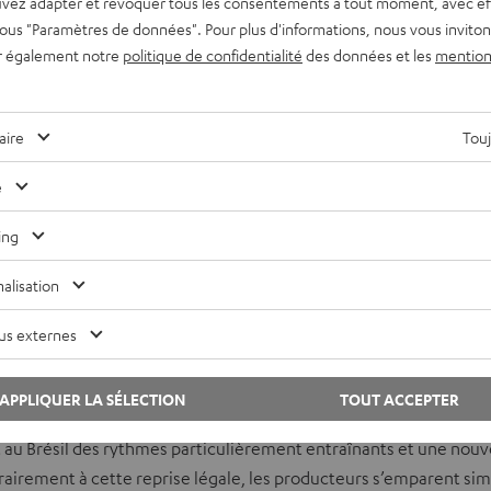
vez adapter et révoquer tous les consentements à tout moment, avec ef
 sous "Paramètres de données". Pour plus d'informations, nous vous inviton
ACCEPTER UNE SEULE FOIS ET AFFICHER
r également notre
politique de confidentialité
des données et les
mention
s afficher le contenu externe ? Activez cette option dans les paramètres de confide
aire
Touj
e
ing
alisation
. En outre, le tube de l’été est resté plusieurs semaines en têt
us externes
 encore un autre record : il a été
l’un des plus grands cas de plag
APPLIQUER LA SÉLECTION
TOUT ACCEPTER
du
groupe bolivien Los Kjarkas
ont composé la chanson
Llorando
 Brésil des rythmes particulièrement entraînants et une nouvell
ontrairement à cette reprise légale, les producteurs s’emparent 