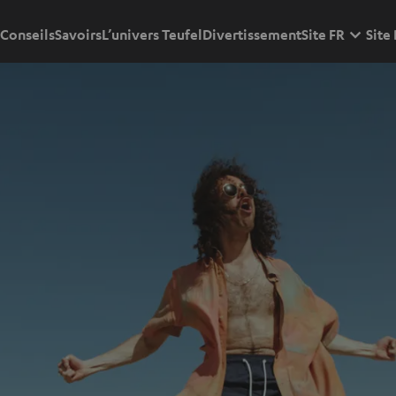
Conseils
Savoirs
L’univers Teufel
Divertissement
Site FR
Site