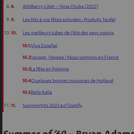
8.
Wildberry Lillet – Nina Chuba (2022)
9.
Les hits à vos fêtes estivales : Produits Teufel
10.
Les meilleurs tubes de l’été des pays voisins
10.1
¡Viva España!
10.2
Voyage, Voyage ! Nous sommes en France
10.3
La fête en Pologne
10.4
Quelques bonnes musiques de Holland
10.5
Bella Italia
11.
Sommerhits 2023 auf Spotify
Summer of ’69
– Bryan Adams