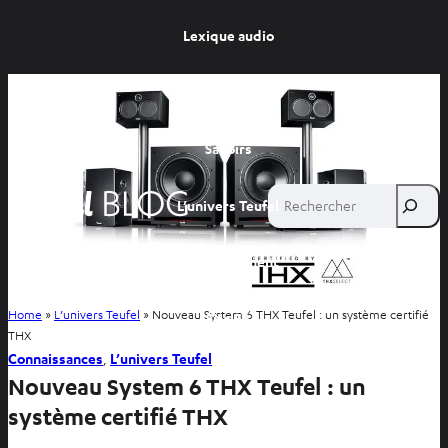
Lexique audio
Conseils
Savoirs
Rechercher
L’univers Teufel
Divertissement
Home
»
L’univers Teufel
»
Nouveau System 6 THX Teufel : un système certifié
Site FR
THX
Connaissances
, 
L’univers Teufel
Site BE
Nouveau System 6 THX Teufel : un
système certifié THX