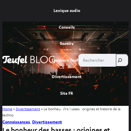
Lexique audio
Conseils
Savoirs
Rechercher
L’univers Teufel
Divertissement
Site FR
Home
»
Divertissement
»
Le bonheur des basses : origines et histoire de la
Site BE
techno
Connaissances
, 
Divertissement
Le bonheur des basses : origines et