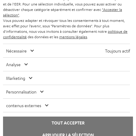
Boutique BE
et de l'EER. Pour une sélection individuelle, vous pouvez aussi activer ou
o
désactiver chaque catégorie séparément et confirmer avec
"Accepter la
Contact
u
sélection"
.
Newsletter
Vous pouvez adapter et révoquer tous les consentements à tout moment,
v
Savoir-vivre
avec effet pour l’avenir, sous "Paramètres de données". Pour plus
e
d'informations, nous vous invitons à consulter également notre
politique de
Paramètres de confidentialité
l
confidentialité
des données et les
mentions légales
.
Politique de confidentialité
o
Mentions légales
n
Nécessaire
Toujours actif
Deutsch
g
English
Analyse
l
Français
e
Nederlands
Marketing
t
Polski
Personnalisation
Español
Italiano
contenus externes
© Copyright 2011 – 2026 Teufel Lautsprecher
YouTube
Facebook
Instagram
TOUT ACCEPTER
APPLIQUER LA SÉLECTION