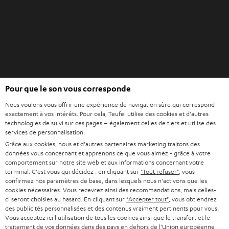
l
u
e
v
t
e
l
o
n
O
g
Pour que le son vous corresponde
Acheter chez Teufel
u
l
Nous voulons vous offrir une expérience de navigation sûre qui correspond
v
e
8 semaines d’essai
exactement à vos intérêts. Pour cela, Teufel utilise des cookies et d'autres
r
t
technologies de suivi sur ces pages – également celles de tiers et utilise des
En direct du fabricant
i
services de personnalisation.
7 boutiques Teufel
r
Grâce aux cookies, nous et d'autres partenaires marketing traitons des
données vous concernant et apprenons ce que vous aimez - grâce à votre
d
Lexique audio
comportement sur notre site web et aux informations concernant votre
a
terminal. C'est vous qui décidez : en cliquant sur
"Tout refuser"
, vous
Conseils
n
confirmez nos paramètres de base, dans lesquels nous n'activons que les
Connaissances
cookies nécessaires. Vous recevrez ainsi des recommandations, mais celles-
s
L’univers Teufel
ci seront choisies au hasard. En cliquant sur
"Accepter tout"
, vous obtiendrez
u
des publicités personnalisées et des contenus vraiment pertinents pour vous.
Divertissement
n
Vous acceptez ici l'utilisation de tous les cookies ainsi que le transfert et le
Boutique FR
traitement de vos données dans des pays en dehors de l'Union européenne
n