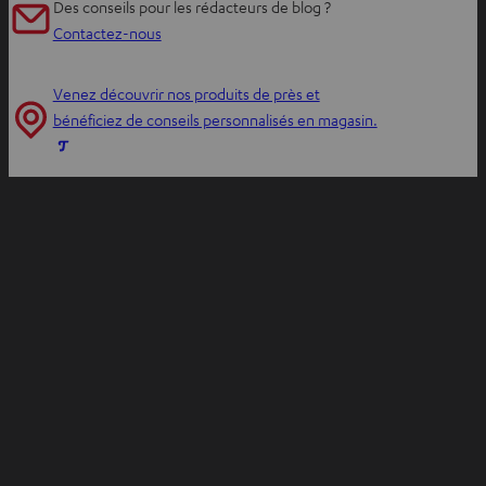
Des conseils pour les rédacteurs de blog ?
r
Contactez-nous
i
r
Venez découvrir nos produits de près et
d
bénéficiez de conseils personnalisés en magasin.
a
O
n
u
s
v
u
r
n
i
n
r
o
d
u
a
v
n
e
s
l
u
o
n
n
n
g
o