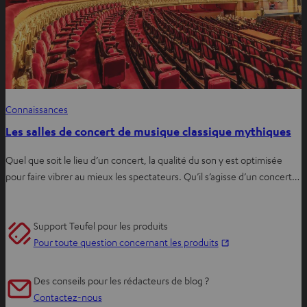
Connaissances
Les salles de concert de musique classique mythiques
Quel que soit le lieu d’un concert, la qualité du son y est optimisée
pour faire vibrer au mieux les spectateurs. Qu’il s’agisse d’un concert…
Support Teufel pour les produits
O
Pour toute question concernant les produits
u
v
Des conseils pour les rédacteurs de blog ?
r
Contactez-nous
i