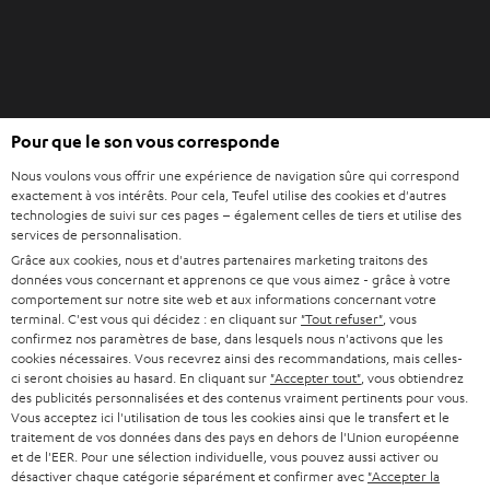
v
t
e
l
o
n
O
g
Pour que le son vous corresponde
Acheter chez Teufel
u
l
Nous voulons vous offrir une expérience de navigation sûre qui correspond
v
e
8 semaines d’essai
exactement à vos intérêts. Pour cela, Teufel utilise des cookies et d'autres
r
t
technologies de suivi sur ces pages – également celles de tiers et utilise des
En direct du fabricant
i
services de personnalisation.
7 boutiques Teufel
r
Grâce aux cookies, nous et d'autres partenaires marketing traitons des
données vous concernant et apprenons ce que vous aimez - grâce à votre
d
Lexique audio
comportement sur notre site web et aux informations concernant votre
a
terminal. C'est vous qui décidez : en cliquant sur
"Tout refuser"
, vous
Conseils
n
confirmez nos paramètres de base, dans lesquels nous n'activons que les
Connaissances
cookies nécessaires. Vous recevrez ainsi des recommandations, mais celles-
s
L’univers Teufel
ci seront choisies au hasard. En cliquant sur
"Accepter tout"
, vous obtiendrez
u
des publicités personnalisées et des contenus vraiment pertinents pour vous.
Divertissement
n
Vous acceptez ici l'utilisation de tous les cookies ainsi que le transfert et le
Boutique FR
traitement de vos données dans des pays en dehors de l'Union européenne
n
Boutique BE
et de l'EER. Pour une sélection individuelle, vous pouvez aussi activer ou
o
désactiver chaque catégorie séparément et confirmer avec
"Accepter la
Contact