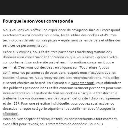
o
n
O
g
Pour que le son vous corresponde
Acheter chez Teufel
u
l
Nous voulons vous offrir une expérience de navigation sûre qui correspond
v
e
8 semaines d’essai
exactement à vos intérêts. Pour cela, Teufel utilise des cookies et d'autres
r
t
technologies de suivi sur ces pages – également celles de tiers et utilise des
En direct du fabricant
i
services de personnalisation.
7 boutiques Teufel
r
Grâce aux cookies, nous et d'autres partenaires marketing traitons des
données vous concernant et apprenons ce que vous aimez - grâce à votre
d
Lexique audio
comportement sur notre site web et aux informations concernant votre
a
terminal. C'est vous qui décidez : en cliquant sur
"Tout refuser"
, vous
Conseils
n
confirmez nos paramètres de base, dans lesquels nous n'activons que les
Connaissances
cookies nécessaires. Vous recevrez ainsi des recommandations, mais celles-
s
L’univers Teufel
ci seront choisies au hasard. En cliquant sur
"Accepter tout"
, vous obtiendrez
u
des publicités personnalisées et des contenus vraiment pertinents pour vous.
Divertissement
n
Vous acceptez ici l'utilisation de tous les cookies ainsi que le transfert et le
Boutique FR
traitement de vos données dans des pays en dehors de l'Union européenne
n
Boutique BE
et de l'EER. Pour une sélection individuelle, vous pouvez aussi activer ou
o
désactiver chaque catégorie séparément et confirmer avec
"Accepter la
Contact
u
sélection"
.
Newsletter
Vous pouvez adapter et révoquer tous les consentements à tout moment,
v
Savoir-vivre
avec effet pour l’avenir, sous "Paramètres de données". Pour plus
e