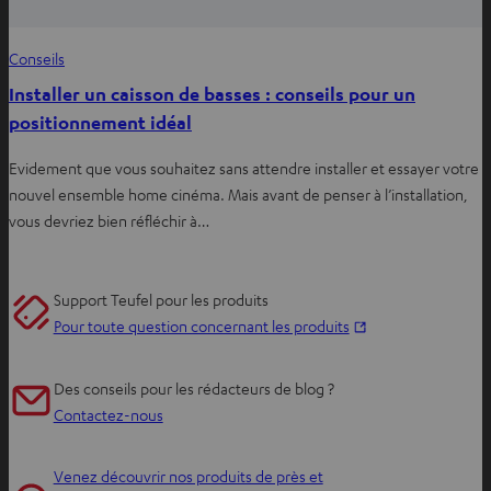
Conseils
Installer un caisson de basses : conseils pour un
positionnement idéal
Evidement que vous souhaitez sans attendre installer et essayer votre
nouvel ensemble home cinéma. Mais avant de penser à l’installation,
vous devriez bien réfléchir à…
Support Teufel pour les produits
O
Pour toute question concernant les produits
u
v
Des conseils pour les rédacteurs de blog ?
r
Contactez-nous
i
r
Venez découvrir nos produits de près et
d