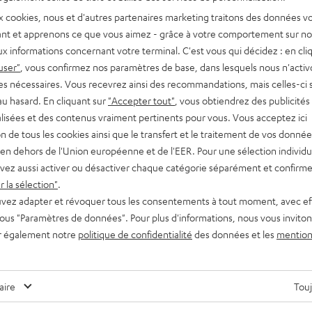
x cookies, nous et d'autres partenaires marketing traitons des données v
nt et apprenons ce que vous aimez - grâce à votre comportement sur not
x informations concernant votre terminal. C'est vous qui décidez : en cli
user"
, vous confirmez nos paramètres de base, dans lesquels nous n'acti
es nécessaires. Vous recevrez ainsi des recommandations, mais celles-ci 
au hasard. En cliquant sur
"Accepter tout"
, vous obtiendrez des publicités
lisées et des contenus vraiment pertinents pour vous. Vous acceptez ici
tion de tous les cookies ainsi que le transfert et le traitement de vos donné
en dehors de l'Union européenne et de l'EER. Pour une sélection individu
vez aussi activer ou désactiver chaque catégorie séparément et confirme
 la sélection"
.
vez adapter et révoquer tous les consentements à tout moment, avec ef
r
 sous "Paramètres de données". Pour plus d'informations, nous vous inviton
r également notre
politique de confidentialité
des données et les
mention
aire
Touj
Des conseils pour les rédacteurs de blog ?