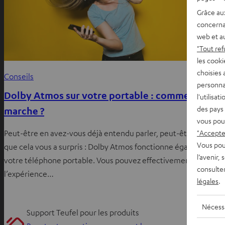
Grâce au
concerna
web et au
"Tout ref
les cooki
choisies 
Conseils
personna
Dolby Atmos sur votre portable : comment ça
l'utilisa
des pays 
marche ?
vous pou
"Accepter
Peut-être en avez-vous déjà entendu parler, peut-être même
Vous pou
que cela vous a surpris : Dolby Atmos fonctionne également su
l’avenir,
votre téléphone portable. Vous pouvez effectivement faire
consulte
l’expérience…
légales
.
Nécess
Support Teufel pour les produits