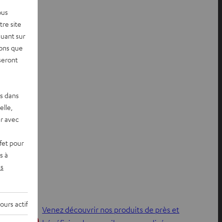
ous
re site
quant sur
vons que
seront
es dans
elle,
r avec
fet pour
s à
s
ours actif
Venez découvrir nos produits de près et