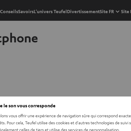
Conseils
Savoirs
L’univers Teufel
Divertissement
Site FR
Site
tphone
e le son vous corresponde
lons vous offrir une expérience de navigation sûre qui correspond exact
êts. Pour cela, Teufel utilise des cookies et d'autres technologies de suivi 
galement celles de tiers et utilise des services de personnalisation.