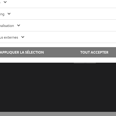
Contactez-nous
e
ing
Lexique audio
Contac
alisation
Conseils
Newsle
Connaissances
Savoir-
us externes
L’univers Teufel
Paramèt
Divertissement
Politiq
APPLIQUER LA SÉLECTION
TOUT ACCEPTER
Boutique FR
Mention
Boutique BE