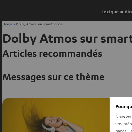
Lexique audio
Home
»
Dolby Atmos sur smartphone
Dolby Atmos sur smar
Articles recommandés
Messages sur ce thème
Pour qu
Nous vou
vos intér
pages – é