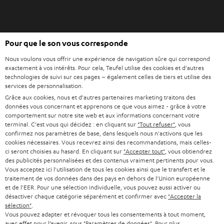
l
o
n
O
g
Pour que le son vous corresponde
Acheter chez Teufel
u
l
Nous voulons vous offrir une expérience de navigation sûre qui correspond
v
e
8 semaines d’essai
exactement à vos intérêts. Pour cela, Teufel utilise des cookies et d'autres
r
t
technologies de suivi sur ces pages – également celles de tiers et utilise des
En direct du fabricant
i
services de personnalisation.
7 boutiques Teufel
r
Grâce aux cookies, nous et d'autres partenaires marketing traitons des
données vous concernant et apprenons ce que vous aimez - grâce à votre
d
Lexique audio
comportement sur notre site web et aux informations concernant votre
a
terminal. C'est vous qui décidez : en cliquant sur
"Tout refuser"
, vous
Conseils
n
confirmez nos paramètres de base, dans lesquels nous n'activons que les
Connaissances
cookies nécessaires. Vous recevrez ainsi des recommandations, mais celles-
s
L’univers Teufel
ci seront choisies au hasard. En cliquant sur
"Accepter tout"
, vous obtiendrez
u
des publicités personnalisées et des contenus vraiment pertinents pour vous.
Divertissement
n
Vous acceptez ici l'utilisation de tous les cookies ainsi que le transfert et le
Boutique FR
traitement de vos données dans des pays en dehors de l'Union européenne
n
Boutique BE
et de l'EER. Pour une sélection individuelle, vous pouvez aussi activer ou
o
désactiver chaque catégorie séparément et confirmer avec
"Accepter la
Contact
u
sélection"
.
Newsletter
Vous pouvez adapter et révoquer tous les consentements à tout moment,
v
Savoir-vivre
avec effet pour l’avenir, sous "Paramètres de données". Pour plus