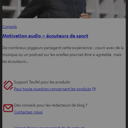
Conseils
Motivation audio – écouteurs de sport
De nombreux joggeurs partagent cette expérience : courir avec de la
musique ou un podcast sur les oreilles pourrait être si agréable, mais
les écouteurs…
Support Teufel pour les produits
O
Pour toute question concernant les produits
u
v
Des conseils pour les rédacteurs de blog ?
r
Contactez-nous
i
r
Venez découvrir nos produits de près et