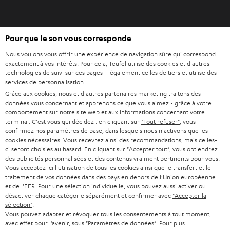
o
n
O
g
Pour que le son vous corresponde
Acheter chez Teufel
u
l
Nous voulons vous offrir une expérience de navigation sûre qui correspond
v
e
8 semaines d’essai
exactement à vos intérêts. Pour cela, Teufel utilise des cookies et d'autres
r
t
technologies de suivi sur ces pages – également celles de tiers et utilise des
En direct du fabricant
i
services de personnalisation.
7 boutiques Teufel
r
Grâce aux cookies, nous et d'autres partenaires marketing traitons des
données vous concernant et apprenons ce que vous aimez - grâce à votre
d
Lexique audio
comportement sur notre site web et aux informations concernant votre
a
terminal. C'est vous qui décidez : en cliquant sur
"Tout refuser"
, vous
Conseils
n
confirmez nos paramètres de base, dans lesquels nous n'activons que les
Connaissances
cookies nécessaires. Vous recevrez ainsi des recommandations, mais celles-
s
L’univers Teufel
ci seront choisies au hasard. En cliquant sur
"Accepter tout"
, vous obtiendrez
u
des publicités personnalisées et des contenus vraiment pertinents pour vous.
Divertissement
n
Vous acceptez ici l'utilisation de tous les cookies ainsi que le transfert et le
Boutique FR
traitement de vos données dans des pays en dehors de l'Union européenne
n
Boutique BE
et de l'EER. Pour une sélection individuelle, vous pouvez aussi activer ou
o
désactiver chaque catégorie séparément et confirmer avec
"Accepter la
Contact
u
sélection"
.
Newsletter
Vous pouvez adapter et révoquer tous les consentements à tout moment,
v
Savoir-vivre
avec effet pour l’avenir, sous "Paramètres de données". Pour plus
e