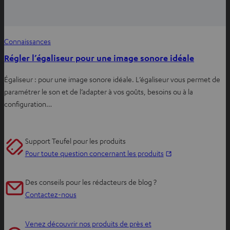
Connaissances
Régler l’égaliseur pour une image sonore idéale
Égaliseur : pour une image sonore idéale. L’égaliseur vous permet de
paramétrer le son et de l’adapter à vos goûts, besoins ou à la
configuration…
Support Teufel pour les produits
O
Pour toute question concernant les produits
u
v
Des conseils pour les rédacteurs de blog ?
r
Contactez-nous
i
r
Venez découvrir nos produits de près et
d