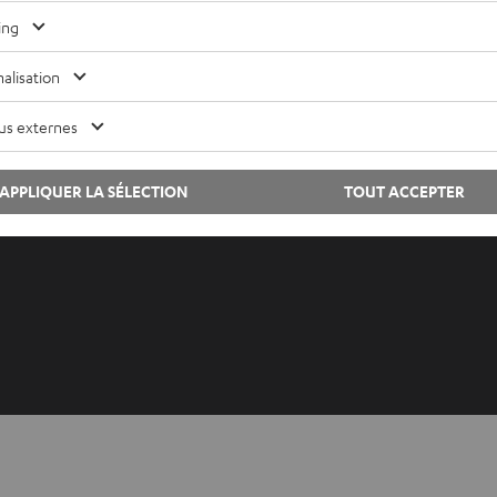
Lexique audio
Contac
ing
Conseils
Newsle
alisation
Connaissances
Savoir-
L’univers Teufel
Paramèt
us externes
Divertissement
Politiq
Boutique FR
Mention
APPLIQUER LA SÉLECTION
TOUT ACCEPTER
Boutique BE