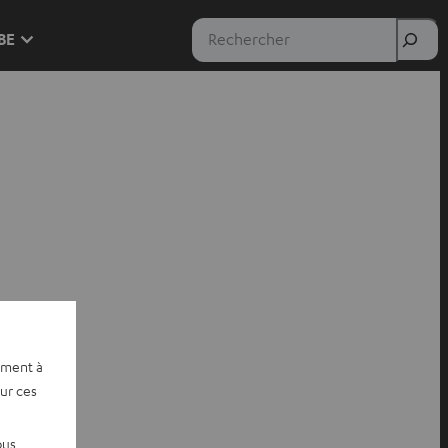
Rechercher
 BE
ement à
sur ces
ous