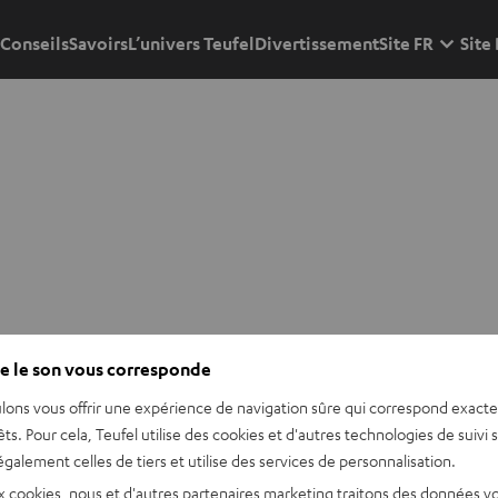
Conseils
Savoirs
L’univers Teufel
Divertissement
Site FR
Site
e le son vous corresponde
lons vous offrir une expérience de navigation sûre qui correspond exact
êts. Pour cela, Teufel utilise des cookies et d'autres technologies de suivi 
galement celles de tiers et utilise des services de personnalisation.
x cookies, nous et d'autres partenaires marketing traitons des données v