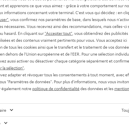
nt et apprenons ce que vous aimez - grâce à votre comportement sur not
x informations concernant votre terminal. C'est vous qui décidez : en cli
user"
, vous confirmez nos paramètres de base, dans lesquels nous n'acti
es nécessaires. Vous recevrez ainsi des recommandations, mais celles-ci 
au hasard. En cliquant sur
"Accepter tout"
, vous obtiendrez des publicités
lisées et des contenus vraiment pertinents pour vous. Vous acceptez ici
tion de tous les cookies ainsi que le transfert et le traitement de vos donné
en dehors de l'Union européenne et de l'EER. Pour une sélection individu
vez aussi activer ou désactiver chaque catégorie séparément et confirme
 la sélection"
.
vez adapter et révoquer tous les consentements à tout moment, avec ef
 sous "Paramètres de données". Pour plus d'informations, nous vous inviton
r également notre
politique de confidentialité
des données et les
mention
Des conseils pour les rédacteurs de blog ?
aire
Touj
Contactez-nous
e