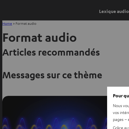
Lexique audio
Home
»
Format audio
Format audio
Articles recommandés
Messages sur ce thème
Pour qu
Nous vou
vos intér
pages – é
Grâce au