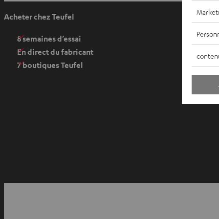
v
Market
Acheter chez Teufel
r
Personn
i
8 semaines d’essai
r
En direct du fabricant
conten
d
7 boutiques Teufel
a
n
s
u
n
n
o
u
v
O
e
u
YouTube
Facebook
Instagram
l
v