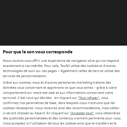
o
l
u
e
v
t
e
l
o
n
O
g
Pour que le son vous corresponde
Acheter chez Teufel
u
l
Nous voulons vous offrir une expérience de navigation sûre qui correspond
v
e
8 semaines d’essai
exactement à vos intérêts. Pour cela, Teufel utilise des cookies et d'autres
r
t
technologies de suivi sur ces pages – également celles de tiers et utilise des
En direct du fabricant
i
services de personnalisation.
7 boutiques Teufel
r
Grâce aux cookies, nous et d'autres partenaires marketing traitons des
données vous concernant et apprenons ce que vous aimez - grâce à votre
d
Lexique audio
comportement sur notre site web et aux informations concernant votre
a
terminal. C'est vous qui décidez : en cliquant sur
"Tout refuser"
, vous
Conseils
n
confirmez nos paramètres de base, dans lesquels nous n'activons que les
Connaissances
cookies nécessaires. Vous recevrez ainsi des recommandations, mais celles-
s
L’univers Teufel
ci seront choisies au hasard. En cliquant sur
"Accepter tout"
, vous obtiendrez
u
des publicités personnalisées et des contenus vraiment pertinents pour vous.
Divertissement
n
Vous acceptez ici l'utilisation de tous les cookies ainsi que le transfert et le
Boutique FR