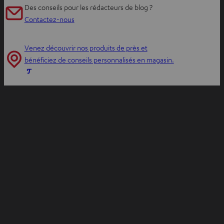
v
Des conseils pour les rédacteurs de blog ?
r
Contactez-nous
i
r
Venez découvrir nos produits de près et
d
bénéficiez de conseils personnalisés en magasin.
a
O
n
u
s
v
u
r
n
i
n
r
o
d
u
a
v
n
e
s
l
u
o
n
n
n
g