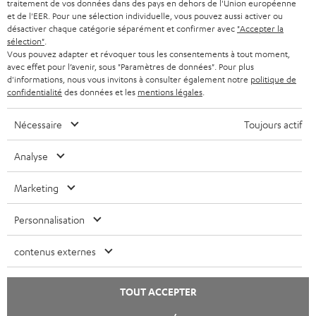
traitement de vos données dans des pays en dehors de l'Union européenne
n
Boutique BE
et de l'EER. Pour une sélection individuelle, vous pouvez aussi activer ou
o
désactiver chaque catégorie séparément et confirmer avec
"Accepter la
Contact
u
sélection"
.
Newsletter
Vous pouvez adapter et révoquer tous les consentements à tout moment,
v
Savoir-vivre
avec effet pour l’avenir, sous "Paramètres de données". Pour plus
e
d'informations, nous vous invitons à consulter également notre
politique de
Paramètres de confidentialité
l
confidentialité
des données et les
mentions légales
.
Politique de confidentialité
o
Mentions légales
n
Nécessaire
Toujours actif
Deutsch
g
English
Analyse
l
Français
e
Nederlands
Marketing
t
Polski
Español
Personnalisation
Italiano
contenus externes
© Copyright 2011 – 2026 Teufel Lautsprecher
YouTube
Facebook
Instagram
TOUT ACCEPTER