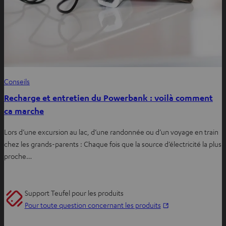
Conseils
Recharge et entretien du Powerbank : voilà comment
ca marche
Lors d’une excursion au lac, d’une randonnée ou d’un voyage en train
chez les grands-parents : Chaque fois que la source d’électricité la plus
proche…
Support Teufel pour les produits
O
Pour toute question concernant les produits
u