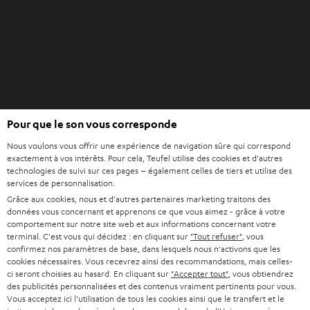
o
l
u
e
v
t
e
l
o
n
O
g
Pour que le son vous corresponde
Acheter chez Teufel
u
l
Nous voulons vous offrir une expérience de navigation sûre qui correspond
v
e
8 semaines d’essai
exactement à vos intérêts. Pour cela, Teufel utilise des cookies et d'autres
r
t
technologies de suivi sur ces pages – également celles de tiers et utilise des
En direct du fabricant
i
services de personnalisation.
7 boutiques Teufel
r
Grâce aux cookies, nous et d'autres partenaires marketing traitons des
données vous concernant et apprenons ce que vous aimez - grâce à votre
d
Lexique audio
comportement sur notre site web et aux informations concernant votre
a
terminal. C'est vous qui décidez : en cliquant sur
"Tout refuser"
, vous
Conseils
n
confirmez nos paramètres de base, dans lesquels nous n'activons que les
Connaissances
cookies nécessaires. Vous recevrez ainsi des recommandations, mais celles-
s
L’univers Teufel
ci seront choisies au hasard. En cliquant sur
"Accepter tout"
, vous obtiendrez
u
des publicités personnalisées et des contenus vraiment pertinents pour vous.
Divertissement
n
Vous acceptez ici l'utilisation de tous les cookies ainsi que le transfert et le
Boutique FR