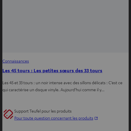
Connaissances
Les 45 tours : Les petites sœurs des 33 tours
Les 45 et 33 tours : un noir intense avec des sillons délicats : C’est ce
qui caractérise un disque vinyle. Aujourd’hui comme il y…
Support Teufel pour les produits
O
Pour toute question concernant les produits
u