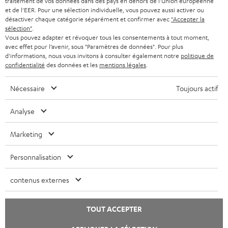
traitement de vos données dans des pays en dehors de l'Union européenne
n
Boutique BE
et de l'EER. Pour une sélection individuelle, vous pouvez aussi activer ou
o
désactiver chaque catégorie séparément et confirmer avec
"Accepter la
Contact
u
sélection"
.
Newsletter
Vous pouvez adapter et révoquer tous les consentements à tout moment,
v
Savoir-vivre
avec effet pour l’avenir, sous "Paramètres de données". Pour plus
e
d'informations, nous vous invitons à consulter également notre
politique de
Paramètres de confidentialité
l
confidentialité
des données et les
mentions légales
.
Politique de confidentialité
o
Mentions légales
n
Nécessaire
Toujours actif
Deutsch
g
English
Analyse
l
Français
e
Nederlands
Marketing
t
Polski
Español
Personnalisation
Italiano
contenus externes
© Copyright 2011 – 2026 Teufel Lautsprecher
YouTube
Facebook
Instagram
TOUT ACCEPTER