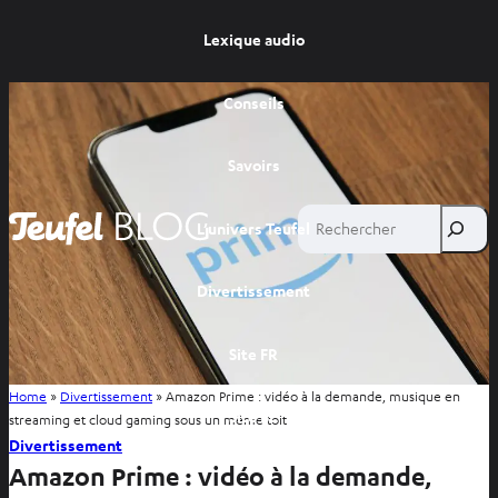
Lexique audio
Conseils
Savoirs
Rechercher
L’univers Teufel
Divertissement
Site FR
Home
»
Divertissement
»
Amazon Prime : vidéo à la demande, musique en
Site BE
streaming et cloud gaming sous un même toit
Divertissement
Amazon Prime : vidéo à la demande,