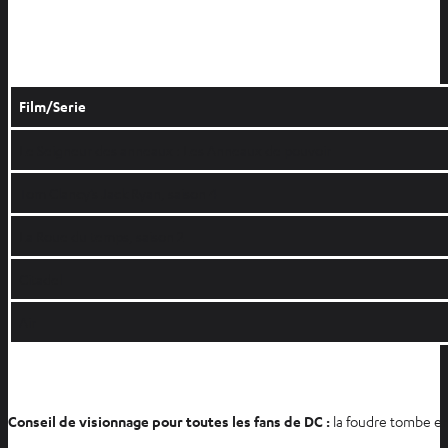
Film/Serie
Le Seigneur des anneaux : Les Anneaux de pouvoir
Tom Clancy’s Jack Ryan, saison 4
La Roue du temps, saison 2
Citadel
Air
Conseil de visionnage pour toutes les fans de DC :
la foudre tombe en