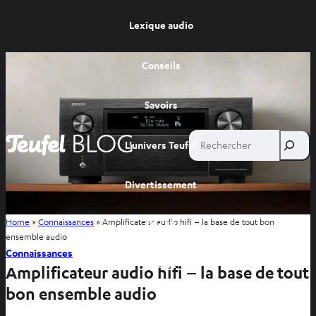
Lexique audio
Conseils
Savoirs
Rechercher
L’univers Teufel
Divertissement
Home
»
Connaissances
»
Amplificateur audio hifi – la base de tout bon
Site FR
ensemble audio
Connaissances
Site BE
Amplificateur audio hifi – la base de tout
bon ensemble audio