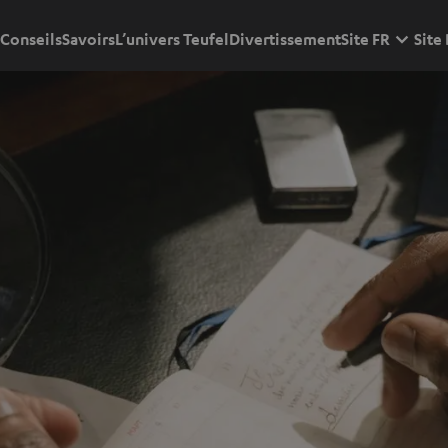
Conseils
Savoirs
L’univers Teufel
Divertissement
Site FR
Site