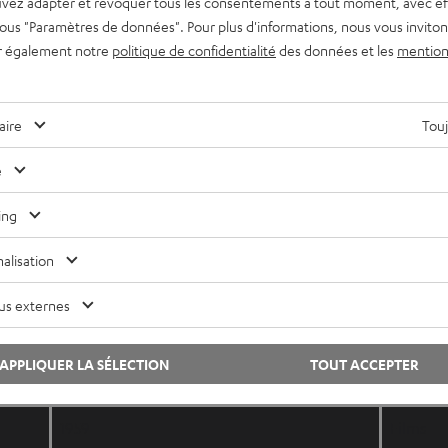
vez adapter et révoquer tous les consentements à tout moment, avec ef
te font sentir : quelque chose va se passer.
 sous "Paramètres de données". Pour plus d'informations, nous vous inviton
r également notre
politique de confidentialité
des données et les
mention
tie
(
Hercule Poirot, Miss Marple
).
aire
Touj
, voici quelques-uns de nos Whodunit coups de cœur :
e
ing
année de publication
Films / 
alisation
1974 / 2017
Films
us externes
1982
Films
APPLIQUER LA SÉLECTION
TOUT ACCEPTER
1961
Films
1959
Films