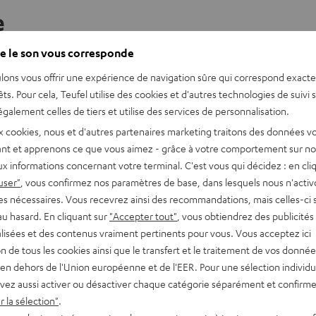
e
e le son vous corresponde
lons vous offrir une expérience de navigation sûre qui correspond exact
 ?
Le terme vient de la question anglaise familière «
Who done it
êts. Pour cela, Teufel utilise des cookies et d'autres technologies de suivi 
tiques. Typique du genre :
galement celles de tiers et utilise des services de personnalisation.
x cookies, nous et d'autres partenaires marketing traitons des données v
nt et apprenons ce que vous aimez - grâce à votre comportement sur not
x informations concernant votre terminal. C'est vous qui décidez : en cli
user"
, vous confirmez nos paramètres de base, dans lesquels nous n'acti
es nécessaires. Vous recevrez ainsi des recommandations, mais celles-ci 
emblent.
au hasard. En cliquant sur
"Accepter tout"
, vous obtiendrez des publicités
lisées et des contenus vraiment pertinents pour vous. Vous acceptez ici
tion de tous les cookies ainsi que le transfert et le traitement de vos donné
n. Une mélodie classique ou jazzy installe immédiatement l’atmos
en dehors de l'Union européenne et de l'EER. Pour une sélection individu
la révélation, un silence total fait grimper la tension jusqu’à son
vez aussi activer ou désactiver chaque catégorie séparément et confirme
 la sélection"
.
) ou des légendes comme Nino Rota et Michel Legrand ont marq