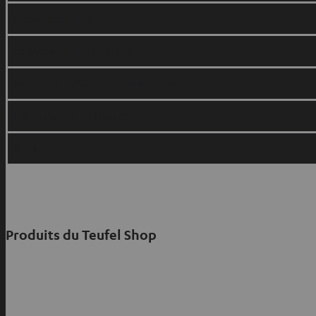
À couteaux tirés
Le Murder Club du jeudi
Meurtres et Autres Complications
Les Invitations dangereuses
Brick
Produits du Teufel Shop