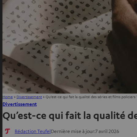
Home
»
Divertissement
»
Qu’est-ce qui fait la qualité des séries et films policier
Divertissement
Qu’est-ce qui fait la qualité d
Rédaction Teufel
Dernière mise à jour:
7 avril 2026