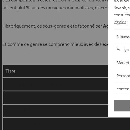
Vous pou
misent plutôt sur des musiques minimalistes, discrètes mais qui 
l’avenir,
consulte
légales
.
Historiquement, ce sous-genre a été façonné par
Agatha Chris
Nécess
Et comme ce genre se comprend mieux avec des exemples forts
Analys
Market
Titre
Personn
Le Crime de l’Orient-Express
conten
Meurtre au soleil
Le Train de 16 h 50
Le Chien des Baskerville