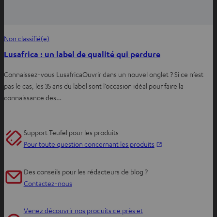
Non classifié(e)
Lusafrica : un label de qualité qui perdure
Connaissez-vous LusafricaOuvrir dans un nouvel onglet ? Si ce n’est
pas le cas, les 35 ans du label sont l’occasion idéal pour faire la
connaissance des…
Support Teufel pour les produits
O
Pour toute question concernant les produits
u
v
Des conseils pour les rédacteurs de blog ?
r
Contactez-nous
i
r
Venez découvrir nos produits de près et
d