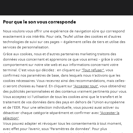
o
n
O
g
Pour que le son vous corresponde
Acheter chez Teufel
u
l
Nous voulons vous offrir une expérience de navigation sûre qui correspond
v
e
8 semaines d’essai
exactement à vos intérêts. Pour cela, Teufel utilise des cookies et d'autres
r
t
technologies de suivi sur ces pages – également celles de tiers et utilise des
En direct du fabricant
i
services de personnalisation.
7 boutiques Teufel
r
Grâce aux cookies, nous et d'autres partenaires marketing traitons des
données vous concernant et apprenons ce que vous aimez - grâce à votre
d
Lexique audio
comportement sur notre site web et aux informations concernant votre
a
terminal. C'est vous qui décidez : en cliquant sur
"Tout refuser"
, vous
Conseils
n
confirmez nos paramètres de base, dans lesquels nous n'activons que les
Connaissances
cookies nécessaires. Vous recevrez ainsi des recommandations, mais celles-
s
L’univers Teufel
ci seront choisies au hasard. En cliquant sur
"Accepter tout"
, vous obtiendrez
u
des publicités personnalisées et des contenus vraiment pertinents pour vous.
Divertissement
n
Vous acceptez ici l'utilisation de tous les cookies ainsi que le transfert et le
Boutique FR
traitement de vos données dans des pays en dehors de l'Union européenne
n
Boutique BE
et de l'EER. Pour une sélection individuelle, vous pouvez aussi activer ou
o
désactiver chaque catégorie séparément et confirmer avec
"Accepter la
Contact
u
sélection"
.
Newsletter
Vous pouvez adapter et révoquer tous les consentements à tout moment,
v
Savoir-vivre
avec effet pour l’avenir, sous "Paramètres de données". Pour plus
e