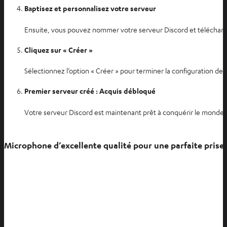
Baptisez et personnalisez votre serveur
l
e
Ensuite, vous pouvez nommer votre serveur Discord et télécharge
t
Cliquez sur « Créer »
Sélectionnez l’option « Créer » pour terminer la configuration de 
Premier serveur créé : Acquis débloqué
Votre serveur Discord est maintenant prêt à conquérir le monde.
Microphone d’excellente qualité pour une parfaite prise 