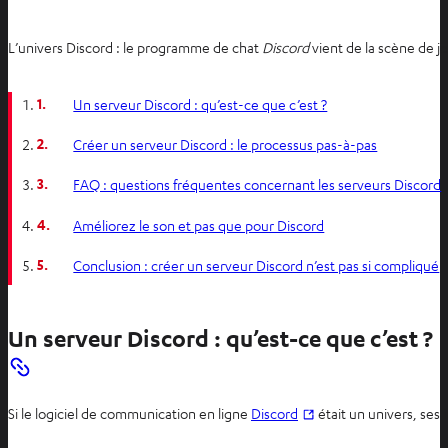
L’univers Discord : le programme de chat
Discord
vient de la scène de je
1.
Un serveur Discord : qu’est-ce que c’est ?
2.
Créer un serveur Discord : le processus pas-à-pas
3.
FAQ : questions fréquentes concernant les serveurs Discord
4.
Améliorez le son et pas que pour Discord
5.
Conclusion : créer un serveur Discord n’est pas si compliqué
Un serveur Discord : qu’est-ce que c’est ?
O
Si le logiciel de communication en ligne
Discord
était un univers, ses
u