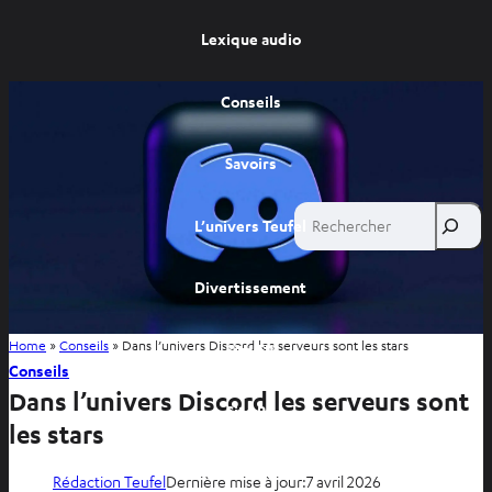
Lexique audio
Conseils
Savoirs
Rechercher
L’univers Teufel
Divertissement
Home
»
Conseils
»
Dans l’univers Discord les serveurs sont les stars
Site FR
Conseils
Dans l’univers Discord les serveurs sont
Site BE
les stars
Rédaction Teufel
Dernière mise à jour:
7 avril 2026