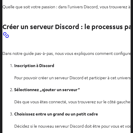
v
Quelle que soit votre passion : dans l’univers Discord, vous trouverez
r
i
r
Créer un serveur Discord : le processus p
d
a
n
Dans notre guide pas-à-pas, nous vous expliquons comment configurer 
s
u
Inscription à Discord
n
n
Pour pouvoir créer un serveur Discord et participer à cet univers
o
u
Sélectionnez „ajouter un serveur“
v
Dès que vous êtes connecté, vous trouverez sur le côté gauche u
e
l
Choisissez entre un grand ou un petit cadre
o
n
Décidez si le nouveau serveur Discord doit être pour vous et vos
g