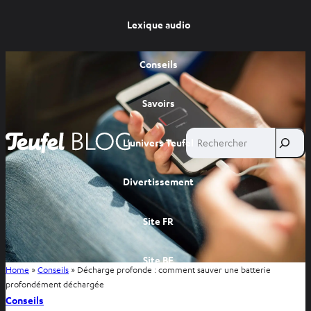
Lexique audio
Conseils
Savoirs
Rechercher
L’univers Teufel
Divertissement
Site FR
Site BE
Home
»
Conseils
»
Décharge profonde : comment sauver une batterie
profondément déchargée
Conseils