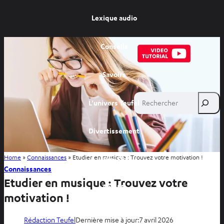
Lexique audio
Conseils
Savoirs
Rechercher
L’univers Teufel
Divertissement
Home
»
Connaissances
»
Etudier en musique : Trouvez votre motivation !
Site FR
Connaissances
Etudier en musique : Trouvez votre
Site BE
motivation !
Rédaction Teufel
Dernière mise à jour:
7 avril 2026