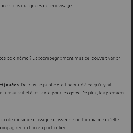
expressions marquées de leur visage.
nces de cinéma ? L’accompagnement musical pouvait varier
nt jouées
. De plus, le public était habitué à ce qu’il y ait
lm aurait été irritante pour les gens. De plus, les premiers
tion de musique classique classée selon l’ambiance qu’elle
compagner un film en particulier.