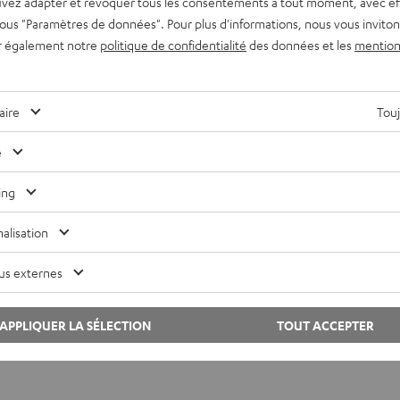
vez adapter et révoquer tous les consentements à tout moment, avec ef
 sous "Paramètres de données". Pour plus d'informations, nous vous inviton
r également notre
politique de confidentialité
des données et les
mention
aire
Touj
e
ing
alisation
us externes
APPLIQUER LA SÉLECTION
TOUT ACCEPTER