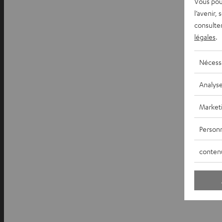
Vous pou
l’avenir,
consulte
légales
.
Nécess
Analys
Market
Personn
conten