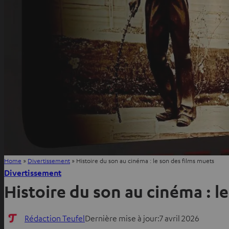
Home
»
Divertissement
»
Histoire du son au cinéma : le son des films muets
Divertissement
Histoire du son au cinéma : l
Rédaction Teufel
Dernière mise à jour:
7 avril 2026