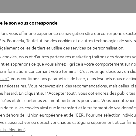
e le son vous corresponde
n média à part entière. Le silence n’a cependant jamais régné dan
c être produit de manière indépendante.
lons vous offrir une expérience de navigation sûre qui correspond exact
êts. Pour cela, Teufel utilise des cookies et d'autres technologies de suivi 
galement celles de tiers et utilise des services de personnalisation.
uvaient être produits de différentes manières. Pour cela, on se
x cookies, nous et d'autres partenaires marketing traitons des données v
érentes formes de musique live. Les dialogues ne pouvaient pas no
nt et apprenons ce que vous aimez - grâce à votre comportement sur not
ications supplémentaires. Pour cela, on utilisait des intertitres 
x informations concernant votre terminal. C'est vous qui décidez : en cli
mentait les événements à l’écran pendant la projection. Au Japon
user"
, vous confirmez nos paramètres de base, dans lesquels nous n'acti
es nécessaires. Vous recevrez ainsi des recommandations, mais celles-ci 
au hasard. En cliquant sur
"Accepter tout"
, vous obtiendrez des publicités
lisées et des contenus vraiment pertinents pour vous. Vous acceptez ici
tion de tous les cookies ainsi que le transfert et le traitement de vos donné
en dehors de l'Union européenne et de l'EER. Pour une sélection individu
vez aussi activer ou désactiver chaque catégorie séparément et confirme
 la sélection"
.