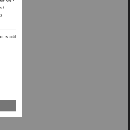
fet pour
s à
s
ours actif