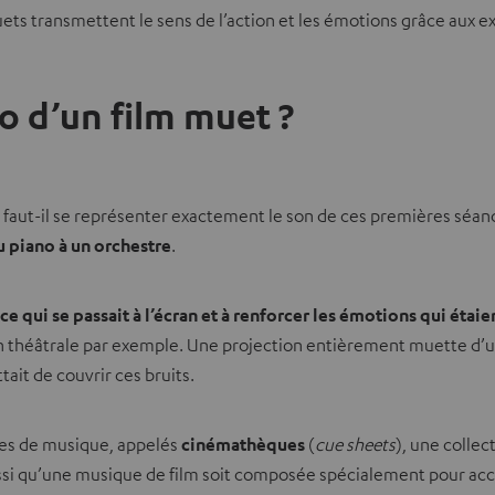
uets transmettent le sens de l’action et les émotions grâce aux 
io d’un film muet ?
 faut-il se représenter exactement le son de ces premières séa
 piano à un orchestre
.
 qui se passait à l’écran et à renforcer les émotions qui étaie
théâtrale par exemple. Une projection entièrement muette d’un fi
ait de couvrir ces bruits.
gues de musique, appelés
cinémathèques
(
cue sheets
), une collec
 aussi qu’une musique de film soit composée spécialement pour ac