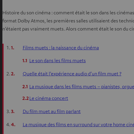
Histoire du son cinéma : comment était le son dans les cinémas
format Dolby Atmos, les premières salles utilisaient des techni
n’étaient pas vraiment muets. Alors comment était le son du 
1.
Films muets : la naissance du cinéma
1.1
Le son dans les films muets
2.
Quelle était l’expérience audio d’un film muet ?
2.1
La musique dans les films muets – pianistes, orgu
2.2
Le cinéma concert
3.
Du film muet au film parlant
4.
La musique des films en surround sur votre home ci