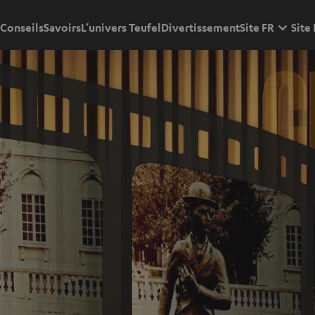
Conseils
Savoirs
L’univers Teufel
Divertissement
Site FR
Site