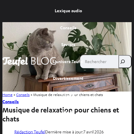
Lexique audio
Conseils
Savoirs
Rechercher
L’univers Teufel
Divertissement
Home
»
Conseils
»
Musique de relaxation pour chiens et chats
Site FR
Conseils
Musique de relaxation pour chiens et
Site BE
chats
Rédaction Teufel
Dernière mise à jour:
7 avril 2026