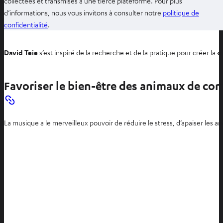
collectées et transmises à une tierce plateforme. Pour plus
d’informations, nous vous invitons à consulter notre
politique de
O
confidentialité
.
u
v
David Teie
s’est inspiré de la recherche et de la pratique pour créer la
«
r
i
Favoriser le bien-être des animaux de co
r
d
a
n
La musique a le merveilleux pouvoir de réduire le stress, d’apaiser les a
s
u
n
n
o
u
v
e