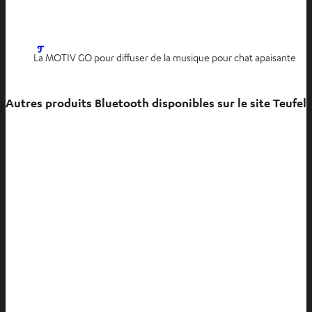
n
l
l
g
o
o
l
n
n
O
La MOTIV GO pour diffuser de la musique pour chat apaisante
e
g
g
u
t
l
l
v
e
e
Autres produits Bluetooth disponibles sur le site Teufel
r
t
t
i
r
d
a
n
s
u
n
n
o
u
v