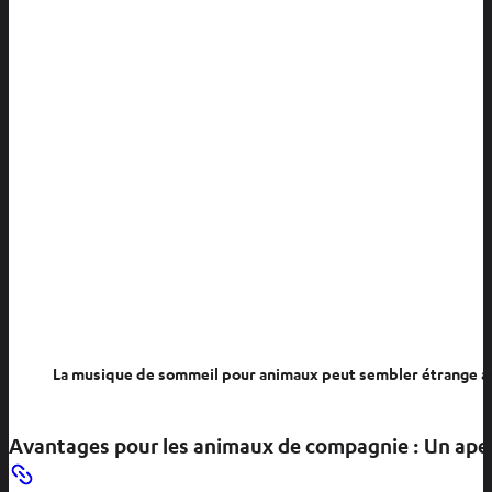
l
o
n
g
l
e
t
La musique de sommeil pour animaux peut sembler étrange au
Avantages pour les animaux de compagnie : Un ape