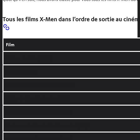
Tous les films X-Men dans l’ordre de sortie au ciném
Film
X-Men – Le Film (2000)
X-Men 2 (2003)
X-Men : L‘Affrontement final (2006)
X-Men Origins : Wolverine (2009)
X-Men : Le Commencement (2011)
Wolverine : Le Combat de l’immortel (2013)
X-Men : Days of Future Past (2014)