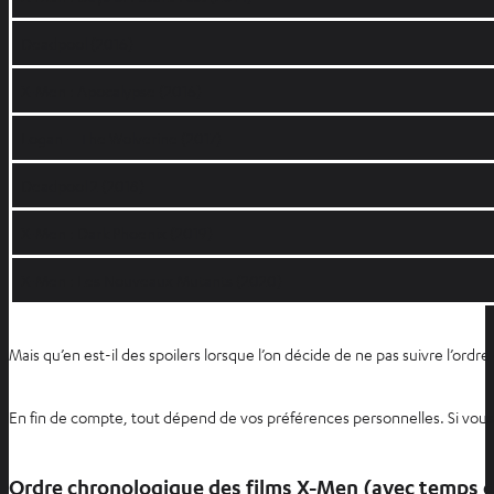
Deadpool (2016)
X-Men : Apocalypse (2016)
Logan – The Wolverine (2017)
Deadpool 2 (2018)
X-Men : Dark Phoenix (2019)
X-Men : Les Nouveaux Mutants (2020)
Mais qu’en est-il des spoilers lorsque l’on décide de ne pas suivre l’or
En fin de compte, tout dépend de vos préférences personnelles. Si vous
Ordre chronologique des films X-Men (avec temps du