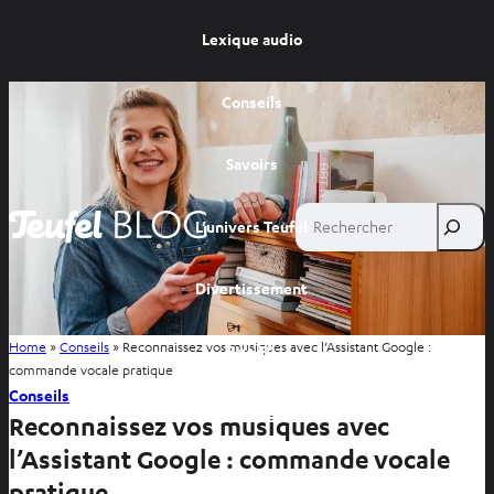
Lexique audio
Conseils
Savoirs
Rechercher
L’univers Teufel
Divertissement
Home
»
Conseils
»
Reconnaissez vos musiques avec l’Assistant Google :
Site FR
commande vocale pratique
Conseils
Site BE
Reconnaissez vos musiques avec
l’Assistant Google : commande vocale
pratique