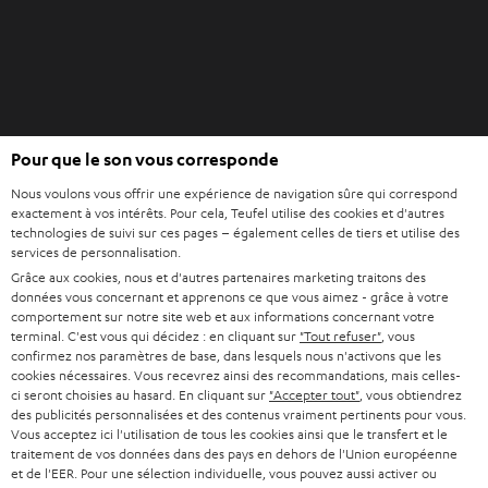
e
v
t
e
l
o
n
O
g
Pour que le son vous corresponde
Acheter chez Teufel
u
l
Nous voulons vous offrir une expérience de navigation sûre qui correspond
v
e
8 semaines d’essai
exactement à vos intérêts. Pour cela, Teufel utilise des cookies et d'autres
r
t
technologies de suivi sur ces pages – également celles de tiers et utilise des
En direct du fabricant
i
services de personnalisation.
7 boutiques Teufel
r
Grâce aux cookies, nous et d'autres partenaires marketing traitons des
données vous concernant et apprenons ce que vous aimez - grâce à votre
d
Lexique audio
comportement sur notre site web et aux informations concernant votre
a
terminal. C'est vous qui décidez : en cliquant sur
"Tout refuser"
, vous
Conseils
n
confirmez nos paramètres de base, dans lesquels nous n'activons que les
Connaissances
cookies nécessaires. Vous recevrez ainsi des recommandations, mais celles-
s
L’univers Teufel
ci seront choisies au hasard. En cliquant sur
"Accepter tout"
, vous obtiendrez
u
des publicités personnalisées et des contenus vraiment pertinents pour vous.
Divertissement
n
Vous acceptez ici l'utilisation de tous les cookies ainsi que le transfert et le
Boutique FR
traitement de vos données dans des pays en dehors de l'Union européenne
n
Boutique BE
et de l'EER. Pour une sélection individuelle, vous pouvez aussi activer ou
o