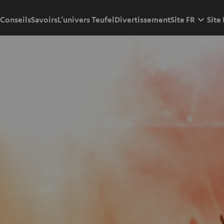
Conseils
Savoirs
L’univers Teufel
Divertissement
Site FR
Site