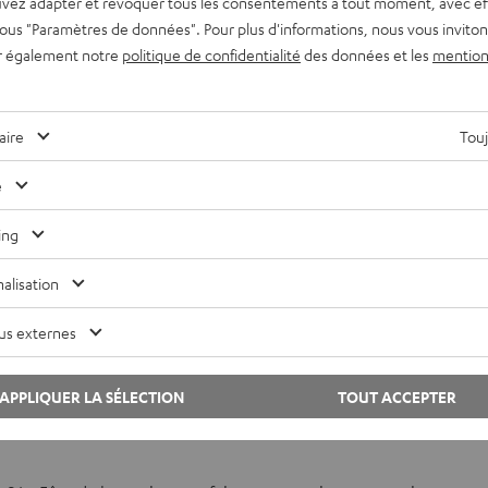
vez adapter et révoquer tous les consentements à tout moment, avec ef
 sous "Paramètres de données". Pour plus d'informations, nous vous inviton
r également notre
politique de confidentialité
des données et les
mention
aire
Touj
e
ing
alisation
us externes
er son propre événement !
APPLIQUER LA SÉLECTION
TOUT ACCEPTER