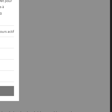
fet pour
s à
s
ours actif