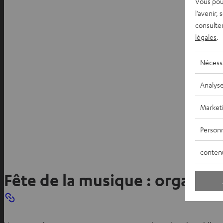
Vous pou
l’avenir,
consulte
légales
.
Nécess
Analys
Market
Personn
conten
Fête de la musique : organis