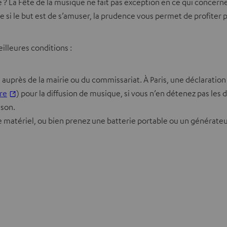
ue ? La Fête de la musique ne fait pas exception en ce qui concer
 si le but est de s’amuser, la prudence vous permet de profite
eilleures conditions :
auprès de la mairie ou du commissariat. À Paris, une déclaration d
re
) pour la diffusion de musique, si vous n’en détenez pas les d
 son.
e matériel, ou bien prenez une batterie portable ou un générate