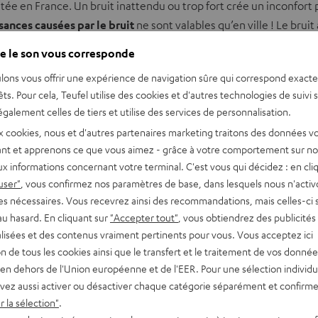
tée en France. Un bruit inattendu ou trop fort crée un inconfort 
isances causées par le bruit
ne sont valables qu’en ville ! Le bruit
e le son vous corresponde
lons vous offrir une expérience de navigation sûre qui correspond exact
e
son amplifié
. Les lieux qui organisent de façon régulière des 
êts. Pour cela, Teufel utilise des cookies et d'autres technologies de suivi 
 102 dB(A) sur 15 minutes et 118 dB(C) sur 15 minutes. Cette règle
galement celles de tiers et utilise des services de personnalisation.
x cookies, nous et d'autres partenaires marketing traitons des données v
nt et apprenons ce que vous aimez - grâce à votre comportement sur not
x informations concernant votre terminal. C'est vous qui décidez : en cli
user"
, vous confirmez nos paramètres de base, dans lesquels nous n'acti
es nécessaires. Vous recevrez ainsi des recommandations, mais celles-ci 
au hasard. En cliquant sur
"Accepter tout"
, vous obtiendrez des publicités
lisées et des contenus vraiment pertinents pour vous. Vous acceptez ici
tion de tous les cookies ainsi que le transfert et le traitement de vos donné
en dehors de l'Union européenne et de l'EER. Pour une sélection individu
vez aussi activer ou désactiver chaque catégorie séparément et confirme
 la sélection"
.