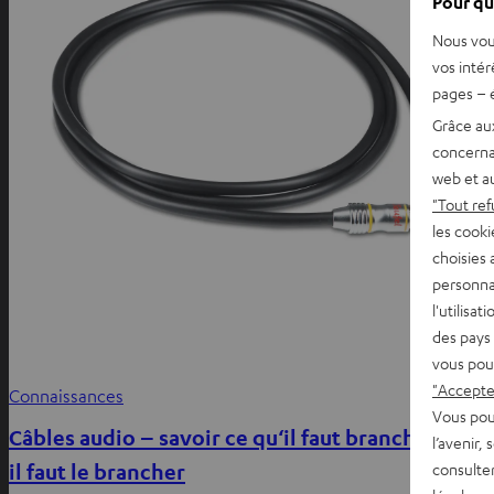
Pour qu
Nous vou
vos intér
pages – é
Grâce au
concerna
web et au
"Tout ref
les cooki
choisies 
personna
l'utilisa
des pays 
vous pou
"Accepter
Connaissances
Vous pou
Câbles audio – savoir ce qu‘il faut brancher et où
l’avenir,
il faut le brancher
consulte