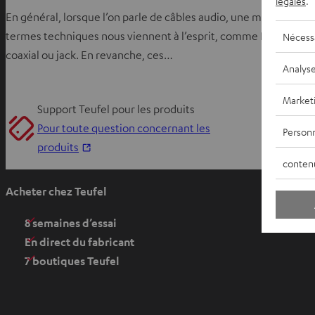
légales
.
En général, lorsque l’on parle de câbles audio, une multitude d
termes techniques nous viennent à l’esprit, comme RCA,
Nécess
coaxial ou jack. En revanche, ces…
Analys
Market
Support Teufel pour les produits
Pour toute question concernant les
Personn
O
produits
conten
u
v
Acheter chez Teufel
r
i
8 semaines d’essai
r
En direct du fabricant
d
7 boutiques Teufel
a
n