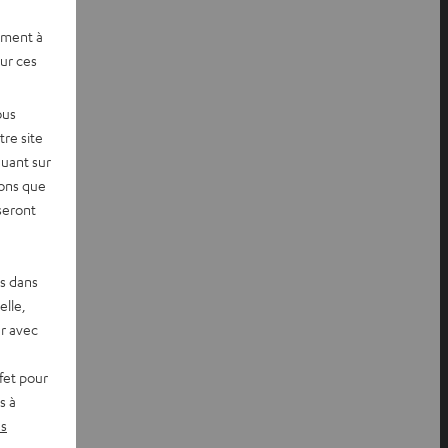
ement à
sur ces
ous
re site
quant sur
vons que
seront
es dans
elle,
r avec
fet pour
s à
s