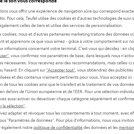
e le son vous corresponde
lons vous offrir une expérience de navigation sûre qui correspond exact
êts. Pour cela, Teufel utilise des cookies et d'autres technologies de suivi 
galement celles de tiers et utilise des services de personnalisation.
x cookies, nous et d'autres partenaires marketing traitons des données v
nt et apprenons ce que vous aimez - grâce à votre comportement sur not
x informations concernant votre terminal. C'est vous qui décidez : en cli
user"
, vous confirmez nos paramètres de base, dans lesquels nous n'acti
es nécessaires. Vous recevrez ainsi des recommandations, mais celles-ci 
au hasard. En cliquant sur
"Accepter tout"
, vous obtiendrez des publicités
lisées et des contenus vraiment pertinents pour vous. Vous acceptez ici
tion de tous les cookies ainsi que le transfert et le traitement de vos donné
en dehors de l'Union européenne et de l'EER. Pour une sélection individu
vez aussi activer ou désactiver chaque catégorie séparément et confirme
 la sélection"
.
vez adapter et révoquer tous les consentements à tout moment, avec ef
 sous "Paramètres de données". Pour plus d'informations, nous vous inviton
r également notre
politique de confidentialité
des données et les
mention