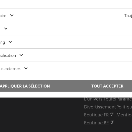
e
aire
Touj
e
ing
Des conseils pour les rédacteurs de blog ?
Contactez-nous
alisation
us externes
Lexique audio
Contac
Conseils
Newsle
APPLIQUER LA SÉLECTION
TOUT ACCEPTER
Connaissances
Savoir-
L’univers Teufel
Paramèt
Divertissement
Politiq
Boutique FR
Mention
Boutique BE