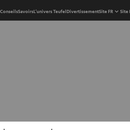
Conseils
Savoirs
L’univers Teufel
Divertissement
Site FR
Site