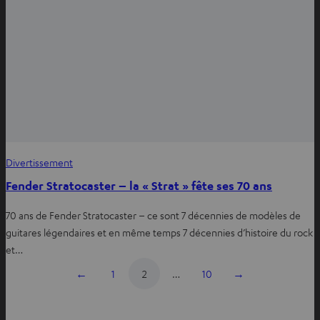
Divertissement
Fender Stratocaster – la « Strat » fête ses 70 ans
70 ans de Fender Stratocaster – ce sont 7 décennies de modèles de
guitares légendaires et en même temps 7 décennies d’histoire du rock
et…
←
1
2
…
10
→