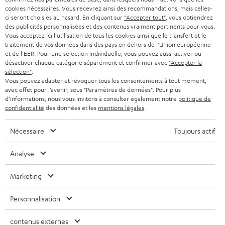
Connaissances
cookies nécessaires. Vous recevrez ainsi des recommandations, mais celles-
s
L’univers Teufel
ci seront choisies au hasard. En cliquant sur
"Accepter tout"
, vous obtiendrez
u
des publicités personnalisées et des contenus vraiment pertinents pour vous.
Divertissement
n
Vous acceptez ici l'utilisation de tous les cookies ainsi que le transfert et le
Boutique FR
traitement de vos données dans des pays en dehors de l'Union européenne
n
Boutique BE
et de l'EER. Pour une sélection individuelle, vous pouvez aussi activer ou
o
désactiver chaque catégorie séparément et confirmer avec
"Accepter la
Contact
u
sélection"
.
Newsletter
Vous pouvez adapter et révoquer tous les consentements à tout moment,
v
Savoir-vivre
avec effet pour l’avenir, sous "Paramètres de données". Pour plus
e
d'informations, nous vous invitons à consulter également notre
politique de
Paramètres de confidentialité
l
confidentialité
des données et les
mentions légales
.
Politique de confidentialité
o
Mentions légales
n
Nécessaire
Toujours actif
Deutsch
g
English
Analyse
l
Français
e
Nederlands
Marketing
t
Polski
Español
Personnalisation
Italiano
contenus externes