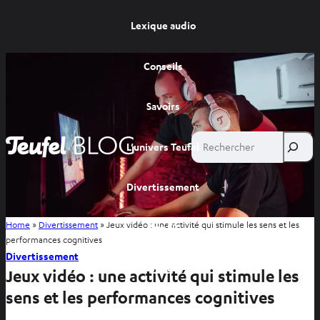
Lexique audio
Conseils
Savoirs
Rechercher
L’univers Teufel
Divertissement
Home
»
Divertissement
»
Jeux vidéo : une activité qui stimule les sens et les
Site FR
performances cognitives
Divertissement
Site BE
Jeux vidéo : une activité qui stimule les
sens et les performances cognitives