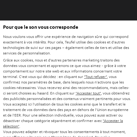
l
o
n
O
g
Pour que le son vous corresponde
Acheter chez Teufel
u
l
Nous voulons vous offrir une expérience de navigation sûre qui correspond
v
e
8 semaines d’essai
exactement à vos intérêts. Pour cela, Teufel utilise des cookies et d'autres
r
t
technologies de suivi sur ces pages – également celles de tiers et utilise des
En direct du fabricant
i
services de personnalisation.
7 boutiques Teufel
r
Grâce aux cookies, nous et d'autres partenaires marketing traitons des
données vous concernant et apprenons ce que vous aimez - grâce à votre
d
Lexique audio
comportement sur notre site web et aux informations concernant votre
a
terminal. C'est vous qui décidez : en cliquant sur
"Tout refuser"
, vous
Conseils
n
confirmez nos paramètres de base, dans lesquels nous n'activons que les
Connaissances
cookies nécessaires. Vous recevrez ainsi des recommandations, mais celles-
s
L’univers Teufel
ci seront choisies au hasard. En cliquant sur
"Accepter tout"
, vous obtiendrez
u
des publicités personnalisées et des contenus vraiment pertinents pour vous.
Divertissement
n
Vous acceptez ici l'utilisation de tous les cookies ainsi que le transfert et le
Boutique FR
traitement de vos données dans des pays en dehors de l'Union européenne
n
Boutique BE
et de l'EER. Pour une sélection individuelle, vous pouvez aussi activer ou
o
désactiver chaque catégorie séparément et confirmer avec
"Accepter la
Contact
u
sélection"
.
Newsletter
Vous pouvez adapter et révoquer tous les consentements à tout moment,
v
Savoir-vivre