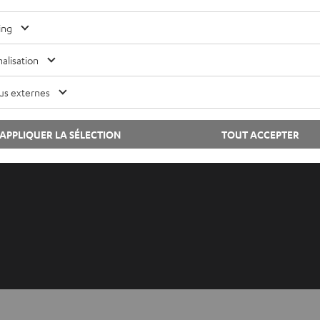
ing
Lexique audio
Contac
Conseils
Newsle
alisation
Connaissances
Savoir-
L’univers Teufel
Paramèt
us externes
Divertissement
Politiq
Boutique FR
Mention
APPLIQUER LA SÉLECTION
TOUT ACCEPTER
Boutique BE