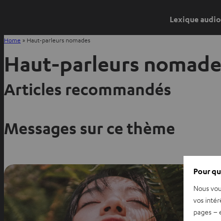
Lexique audio
Home
»
Haut-parleurs nomades
Haut-parleurs nomade
Articles recommandés
Messages sur ce thème
Pour qu
Nous vou
vos intér
pages – é