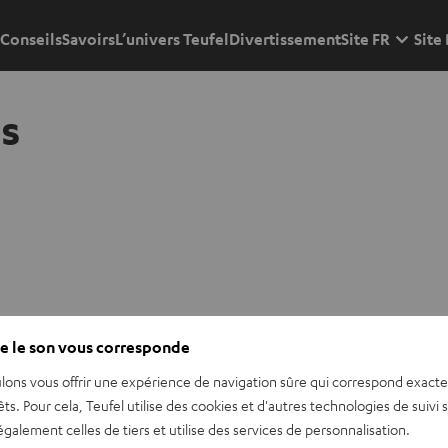
Conseils
Savoirs
L’univers Teufel
Divertissement
Site FR
Site
s
e le son vous corresponde
lons vous offrir une expérience de navigation sûre qui correspond exact
êts. Pour cela, Teufel utilise des cookies et d'autres technologies de suivi 
galement celles de tiers et utilise des services de personnalisation.