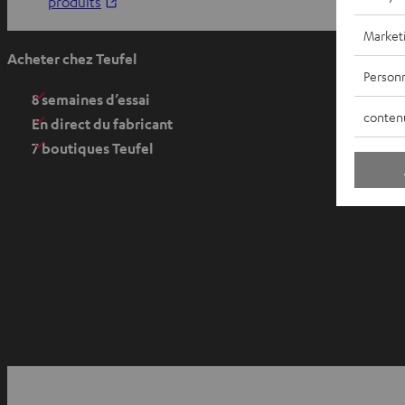
O
produits
u
Market
v
Acheter chez Teufel
r
Personn
i
8 semaines d’essai
conten
r
En direct du fabricant
d
7 boutiques Teufel
a
n
s
u
n
n
o
u
v
O
e
u