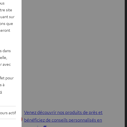
ous
re site
quant sur
vons que
seront
es dans
elle,
r avec
fet pour
s à
s
Venez découvrir nos produits de près et
ours actif
bénéficiez de conseils personnalisés en