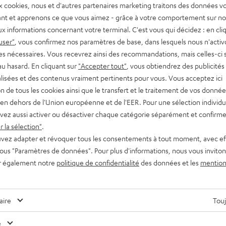
x cookies, nous et d'autres partenaires marketing traitons des données v
nt et apprenons ce que vous aimez - grâce à votre comportement sur not
x informations concernant votre terminal. C'est vous qui décidez : en cli
user"
, vous confirmez nos paramètres de base, dans lesquels nous n'acti
es nécessaires. Vous recevrez ainsi des recommandations, mais celles-ci 
au hasard. En cliquant sur
"Accepter tout"
, vous obtiendrez des publicités
Conseils
lisées et des contenus vraiment pertinents pour vous. Vous acceptez ici
tion de tous les cookies ainsi que le transfert et le traitement de vos donné
Enceinte pour salle de bain : ce qu’il faut prendre
en dehors de l'Union européenne et de l'EER. Pour une sélection individu
en considération dans des espaces humides
vez aussi activer ou désactiver chaque catégorie séparément et confirme
 la sélection"
.
Que vous preniez un bain chaud et relaxant ou une douche
vez adapter et révoquer tous les consentements à tout moment, avec ef
fraîche et revigorante le matin, vous pouvez aussi faire du bien
 sous "Paramètres de données". Pour plus d'informations, nous vous inviton
à vos oreilles.…
r également notre
politique de confidentialité
des données et les
mention
Des conseils pour les rédacteurs de blog ?
aire
Touj
Contactez-nous
e