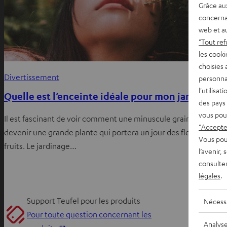
Grâce au
concerna
web et au
"Tout ref
les cooki
choisies 
Divertissement
personna
l'utilisa
Quelle est l’enceinte idéale pour mon jardin ?
des pays 
vous pou
Il est fascinant de voir comment une minuscule graine peut
"Accepter
devenir une grande plante qui portera un jour des fleurs et des
Vous pou
fruits. Le jardinage…
l’avenir,
consulte
légales
.
Support Teufel pour les produits
Nécess
Pour toute question concernant les
Analys