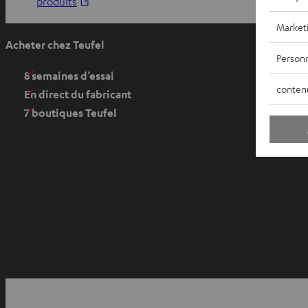
O
produits
u
Market
v
Acheter chez Teufel
r
Personn
i
8 semaines d’essai
conten
r
En direct du fabricant
d
7 boutiques Teufel
a
n
s
u
n
n
o
u
v
O
e
u