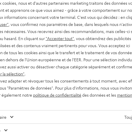
x cookies, nous et d'autres partenaires marketing traitons des données v
nt et apprenons ce que vous aimez - grâce à votre comportement sur not
x informations concernant votre terminal. C'est vous qui décidez : en cli
user"
, vous confirmez nos paramètres de base, dans lesquels nous n'acti
es nécessaires. Vous recevrez ainsi des recommandations, mais celles-ci 
au hasard. En cliquant sur
"Accepter tout"
, vous obtiendrez des publicités
Connaissances
lisées et des contenus vraiment pertinents pour vous. Vous acceptez ici
tion de tous les cookies ainsi que le transfert et le traitement de vos donné
Le chant des baleines : le son bienfaisant des
en dehors de l'Union européenne et de l'EER. Pour une sélection individu
géantes
vez aussi activer ou désactiver chaque catégorie séparément et confirme
 la sélection"
.
Les baleines sont les chanteuses des océans. Elles utilisent la
vez adapter et révoquer tous les consentements à tout moment, avec ef
conductivité acoustique de l’eau et leur gigantesque volume
 sous "Paramètres de données". Pour plus d'informations, nous vous inviton
corporel pour communiquer à des milliers de…
r également notre
politique de confidentialité
des données et les
mention
Des conseils pour les rédacteurs de blog ?
aire
Touj
Contactez-nous
e