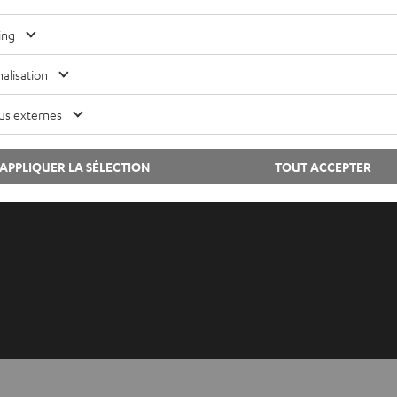
ing
Lexique audio
Contac
Conseils
Newsle
alisation
Connaissances
Savoir-
L’univers Teufel
Paramèt
us externes
Divertissement
Politiq
Boutique FR
Mention
APPLIQUER LA SÉLECTION
TOUT ACCEPTER
Boutique BE