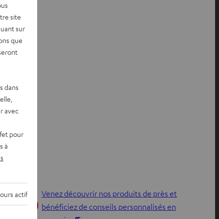
ous
re site
quant sur
vons que
seront
es dans
elle,
r avec
fet pour
s à
s
Venez découvrir nos produits de près et
ours actif
bénéficiez de conseils personnalisés en