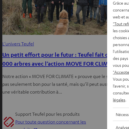
Grâce au
concerna
web et au
"Tout ref
les cooki
choisies 
L’univers Teufel
personna
l'utilisa
Un petit effort pour le futur : Teufel fait don de 4
des pays 
000 arbres avec l’action MOVE FOR CLIMATE
vous pou
"Accepter
Notre action « MOVE FOR CLIMATE » prouve que le sport n’est
Vous pou
pas seulement bon pour la santé, mais qu’il peut aussi apporter
l’avenir,
une véritable contribution à…
consulte
légales
.
Support Teufel pour les produits
Nécess
Pour toute question concernant les
Analys