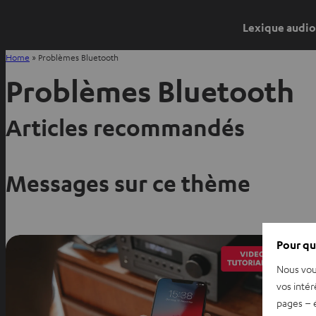
Lexique audio
Home
»
Problèmes Bluetooth
Problèmes Bluetooth
Articles recommandés
Messages sur ce thème
Pour qu
Nous vou
vos intér
pages – é