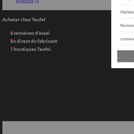
O
produits
u
Market
v
Acheter chez Teufel
r
Personn
i
8 semaines d’essai
conten
r
En direct du fabricant
d
7 boutiques Teufel
a
n
s
u
n
n
o
u
v
O
e
u