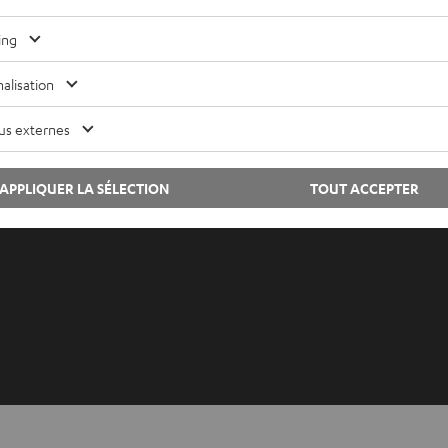
ing
Lexique audio
Contac
Conseils
Newsle
alisation
Connaissances
Savoir-
L’univers Teufel
Paramèt
us externes
Divertissement
Politiq
Boutique FR
Mention
APPLIQUER LA SÉLECTION
TOUT ACCEPTER
Boutique BE