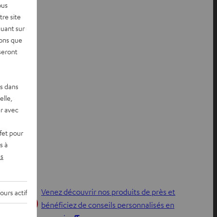
ous
re site
quant sur
vons que
seront
es dans
elle,
r avec
fet pour
s à
s
Venez découvrir nos produits de près et
ours actif
bénéficiez de conseils personnalisés en