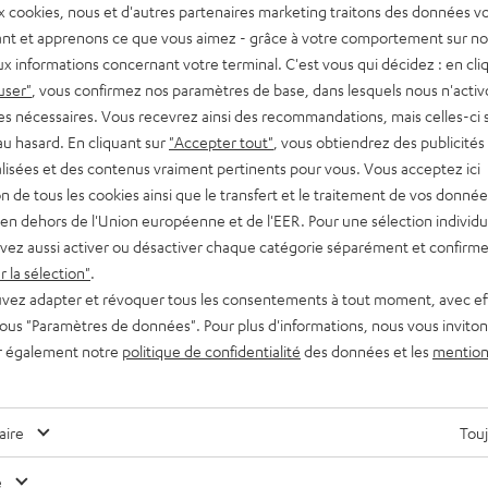
x cookies, nous et d'autres partenaires marketing traitons des données v
nt et apprenons ce que vous aimez - grâce à votre comportement sur not
x informations concernant votre terminal. C'est vous qui décidez : en cli
user"
, vous confirmez nos paramètres de base, dans lesquels nous n'acti
es nécessaires. Vous recevrez ainsi des recommandations, mais celles-ci 
au hasard. En cliquant sur
"Accepter tout"
, vous obtiendrez des publicités
lisées et des contenus vraiment pertinents pour vous. Vous acceptez ici
tion de tous les cookies ainsi que le transfert et le traitement de vos donné
en dehors de l'Union européenne et de l'EER. Pour une sélection individu
vez aussi activer ou désactiver chaque catégorie séparément et confirme
 la sélection"
.
vez adapter et révoquer tous les consentements à tout moment, avec ef
 sous "Paramètres de données". Pour plus d'informations, nous vous inviton
r également notre
politique de confidentialité
des données et les
mention
Des conseils pour les rédacteurs de blog ?
aire
Touj
Contactez-nous
e