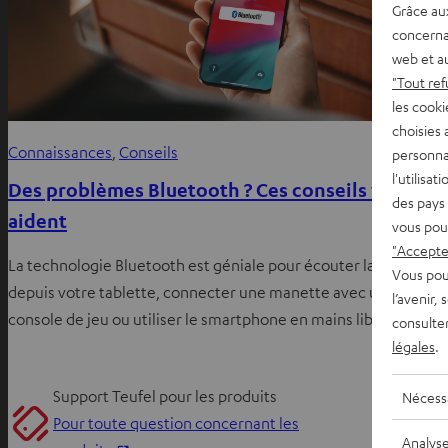
Grâce au
concerna
web et au
"Tout ref
les cooki
choisies 
Connaissances
, 
Conseils
personna
l'utilisa
Des problèmes Bluetooth ? Ces conseils vous
des pays 
aident
vous pou
"Accepter
La technologie Bluetooth est géniale pour écouter la musique
Vous pou
depuis votre tablette, connecter une manette avec une
l’avenir,
console de jeu ou utiliser le smartphone en mains libres…
consulte
légales
.
Support Teufel pour les produits
Nécess
Pour toute question concernant les
Analys