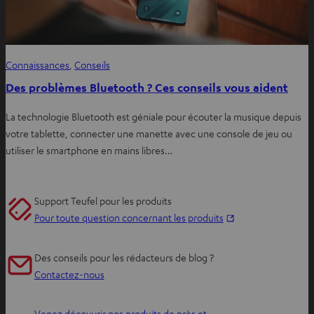
Connaissances
, 
Conseils
Des problèmes Bluetooth ? Ces conseils vous aident
La technologie Bluetooth est géniale pour écouter la musique depuis
votre tablette, connecter une manette avec une console de jeu ou
utiliser le smartphone en mains libres…
Support Teufel pour les produits
O
Pour toute question concernant les produits
u
v
Des conseils pour les rédacteurs de blog ?
r
Contactez-nous
i
r
Venez découvrir nos produits de près et