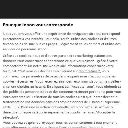
l
o
n
O
g
Pour que le son vous corresponde
Acheter chez Teufel
u
l
Nous voulons vous offrir une expérience de navigation sûre qui correspond
v
e
8 semaines d’essai
exactement à vos intérêts. Pour cela, Teufel utilise des cookies et d'autres
r
t
technologies de suivi sur ces pages – également celles de tiers et utilise des
En direct du fabricant
i
services de personnalisation.
7 boutiques Teufel
r
Grâce aux cookies, nous et d'autres partenaires marketing traitons des
données vous concernant et apprenons ce que vous aimez - grâce à votre
d
Lexique audio
comportement sur notre site web et aux informations concernant votre
a
terminal. C'est vous qui décidez : en cliquant sur
"Tout refuser"
, vous
Conseils
n
confirmez nos paramètres de base, dans lesquels nous n'activons que les
Connaissances
cookies nécessaires. Vous recevrez ainsi des recommandations, mais celles-
s
L’univers Teufel
ci seront choisies au hasard. En cliquant sur
"Accepter tout"
, vous obtiendrez
u
des publicités personnalisées et des contenus vraiment pertinents pour vous.
Divertissement
n
Vous acceptez ici l'utilisation de tous les cookies ainsi que le transfert et le
Boutique FR
traitement de vos données dans des pays en dehors de l'Union européenne
n
Boutique BE
et de l'EER. Pour une sélection individuelle, vous pouvez aussi activer ou
o
désactiver chaque catégorie séparément et confirmer avec
"Accepter la
Contact
u
sélection"
.
Newsletter
Vous pouvez adapter et révoquer tous les consentements à tout moment,
v
Savoir-vivre
avec effet pour l’avenir, sous "Paramètres de données". Pour plus