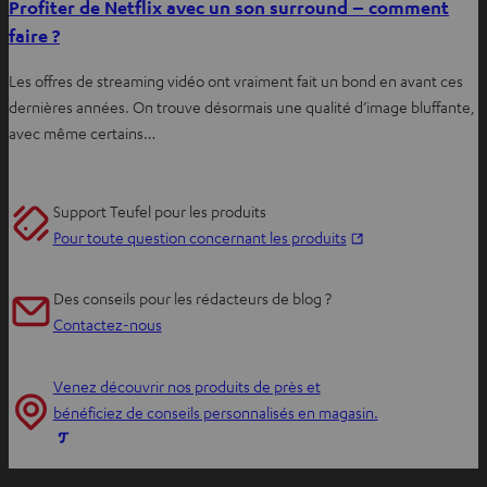
Profiter de Netflix avec un son surround – comment
faire ?
Les offres de streaming vidéo ont vraiment fait un bond en avant ces
dernières années. On trouve désormais une qualité d’image bluffante,
avec même certains…
Support Teufel pour les produits
O
Pour toute question concernant les produits
u
v
Des conseils pour les rédacteurs de blog ?
r
Contactez-nous
i
r
Venez découvrir nos produits de près et
d
bénéficiez de conseils personnalisés en magasin.
a
O
n
u
s