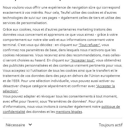
Acheter chez Teufel
u
l
Nous voulons vous offrir une expérience de navigation sûre qui correspond
v
e
8 semaines d’essai
exactement à vos intérêts. Pour cela, Teufel utilise des cookies et d'autres
r
t
technologies de suivi sur ces pages – également celles de tiers et utilise des
En direct du fabricant
i
services de personnalisation.
7 boutiques Teufel
r
Grâce aux cookies, nous et d'autres partenaires marketing traitons des
données vous concernant et apprenons ce que vous aimez - grâce à votre
d
Lexique audio
comportement sur notre site web et aux informations concernant votre
a
terminal. C'est vous qui décidez : en cliquant sur
"Tout refuser"
, vous
Conseils
n
confirmez nos paramètres de base, dans lesquels nous n'activons que les
Connaissances
cookies nécessaires. Vous recevrez ainsi des recommandations, mais celles-
s
L’univers Teufel
ci seront choisies au hasard. En cliquant sur
"Accepter tout"
, vous obtiendrez
u
des publicités personnalisées et des contenus vraiment pertinents pour vous.
Divertissement
n
Vous acceptez ici l'utilisation de tous les cookies ainsi que le transfert et le
Boutique FR
traitement de vos données dans des pays en dehors de l'Union européenne
n
Boutique BE
et de l'EER. Pour une sélection individuelle, vous pouvez aussi activer ou
o
désactiver chaque catégorie séparément et confirmer avec
"Accepter la
Contact
u
sélection"
.
Newsletter
Vous pouvez adapter et révoquer tous les consentements à tout moment,
v
Savoir-vivre
avec effet pour l’avenir, sous "Paramètres de données". Pour plus
e
d'informations, nous vous invitons à consulter également notre
politique de
Paramètres de confidentialité
l
confidentialité
des données et les
mentions légales
.
Politique de confidentialité
o
Mentions légales
n
Nécessaire
Toujours actif