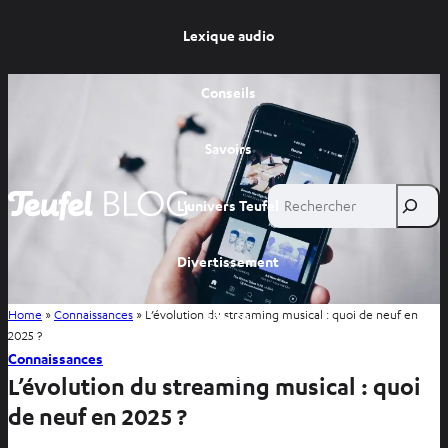
Lexique audio
Conseils
Savoirs
Rechercher
L’univers Teufel
Divertissement
Home
»
Connaissances
»
L’évolution du streaming musical : quoi de neuf en
Site FR
2025 ?
Connaissances
Site BE
L’évolution du streaming musical : quoi
de neuf en 2025 ?