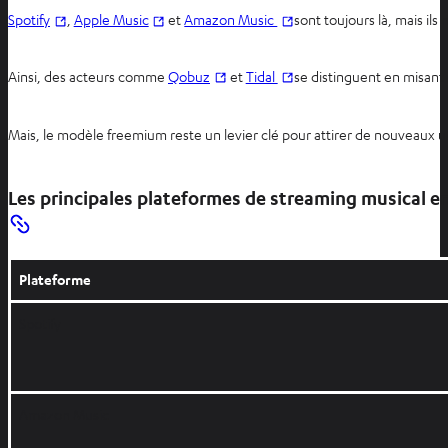
Spotify
,
Apple Music
et
Amazon Music
sont toujours là, mais il
Ainsi, des acteurs comme
Qobuz
et
Tidal
se distinguent en misant
Mais, le modèle freemium reste un levier clé pour attirer de nouveaux 
Les principales plateformes de streaming musical e
Plateforme
Spotify
Amazon Music