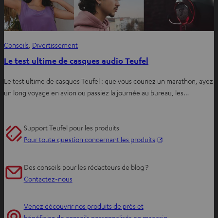
Conseils
, 
Divertissement
Le test ultime de casques audio Teufel
Le test ultime de casques Teufel : que vous couriez un marathon, ayez
un long voyage en avion ou passiez la journée au bureau, les…
Support Teufel pour les produits
O
Pour toute question concernant les produits
u
v
Des conseils pour les rédacteurs de blog ?
r
Contactez-nous
i
r
Venez découvrir nos produits de près et
d
bénéficiez de conseils personnalisés en magasin.