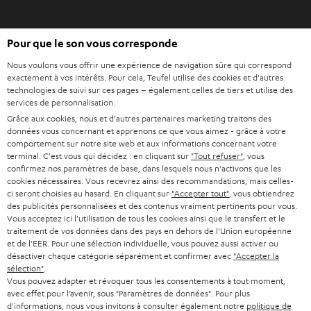
o
n
O
g
Pour que le son vous corresponde
Acheter chez Teufel
u
l
Nous voulons vous offrir une expérience de navigation sûre qui correspond
v
e
8 semaines d’essai
exactement à vos intérêts. Pour cela, Teufel utilise des cookies et d'autres
r
t
technologies de suivi sur ces pages – également celles de tiers et utilise des
En direct du fabricant
i
services de personnalisation.
7 boutiques Teufel
r
Grâce aux cookies, nous et d'autres partenaires marketing traitons des
données vous concernant et apprenons ce que vous aimez - grâce à votre
d
Lexique audio
comportement sur notre site web et aux informations concernant votre
a
terminal. C'est vous qui décidez : en cliquant sur
"Tout refuser"
, vous
Conseils
n
confirmez nos paramètres de base, dans lesquels nous n'activons que les
Connaissances
cookies nécessaires. Vous recevrez ainsi des recommandations, mais celles-
s
L’univers Teufel
ci seront choisies au hasard. En cliquant sur
"Accepter tout"
, vous obtiendrez
u
des publicités personnalisées et des contenus vraiment pertinents pour vous.
Divertissement
n
Vous acceptez ici l'utilisation de tous les cookies ainsi que le transfert et le
Boutique FR
traitement de vos données dans des pays en dehors de l'Union européenne
n
Boutique BE
et de l'EER. Pour une sélection individuelle, vous pouvez aussi activer ou
o
désactiver chaque catégorie séparément et confirmer avec
"Accepter la
Contact
u
sélection"
.
Newsletter
Vous pouvez adapter et révoquer tous les consentements à tout moment,
v
Savoir-vivre
avec effet pour l’avenir, sous "Paramètres de données". Pour plus
e
d'informations, nous vous invitons à consulter également notre
politique de
Paramètres de confidentialité