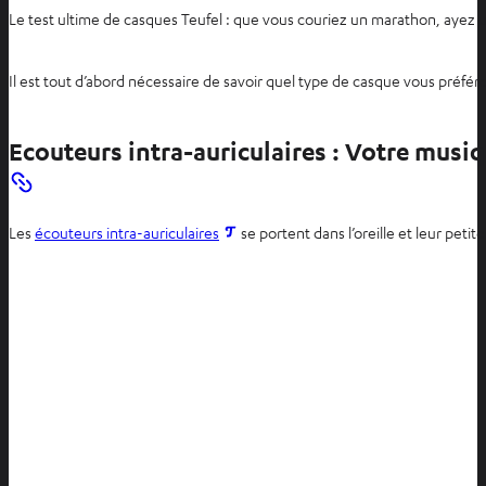
Le test ultime de casques Teufel : que vous couriez un marathon, ayez un
Il est tout d’abord nécessaire de savoir quel type de casque vous préfére
Ecouteurs intra-auriculaires : Votre musi
O
Les
écouteurs intra-auriculaires
se portent dans l’oreille et leur pet
u
v
r
i
r
d
a
n
s