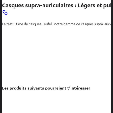
u
Casques supra-auriculaires : Légers et pu
n
n
o
Le test ultime de casques Teufel : notre gamme de casques supra-auricul
u
v
e
l
o
n
g
l
e
t
Les produits suivants pourraient t’intéresser