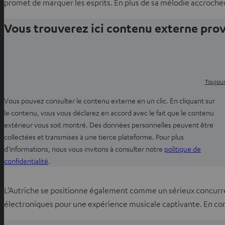
n
promet de marquer les esprits. En plus de sa mélodie accrocheu
o
u
Vous trouverez ici contenu externe pr
v
e
l
o
Toujour
n
g
Vous pouvez consulter le contenu externe en un clic. En cliquant sur
l
le contenu, vous vous déclarez en accord avec le fait que le contenu
e
extérieur vous soit montré. Des données personnelles peuvent être
t
collectées et transmises à une tierce plateforme. Pour plus
d’informations, nous vous invitons à consulter notre
politique de
O
confidentialité
.
u
v
L’Autriche se positionne également comme un sérieux concurrent
r
électroniques pour une expérience musicale captivante. En combi
i
r