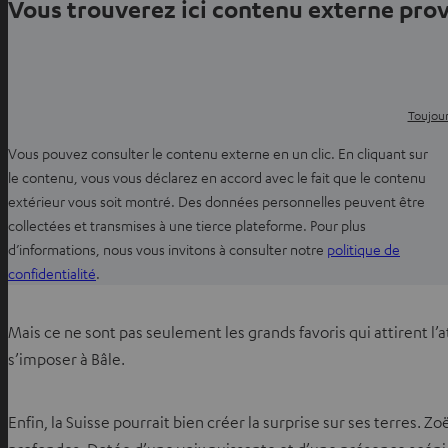
Vous trouverez ici contenu externe pr
d
a
n
s
u
Toujour
n
Vous pouvez consulter le contenu externe en un clic. En cliquant sur
n
le contenu, vous vous déclarez en accord avec le fait que le contenu
o
extérieur vous soit montré. Des données personnelles peuvent être
u
collectées et transmises à une tierce plateforme. Pour plus
v
d’informations, nous vous invitons à consulter notre
politique de
e
O
confidentialité
.
l
u
o
v
n
Mais ce ne sont pas seulement les grands favoris qui attirent l’
r
g
s’imposer à Bâle.
i
l
r
e
d
Enfin, la Suisse pourrait bien créer la surprise sur ses terres.
t
a