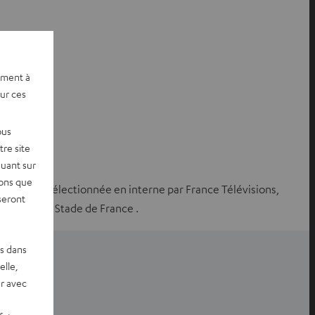
ement à
sur ces
ous
re site
quant sur
vons que
n Salvati. Sélectionnée en interne par France Télévisions,
seront
e-Écosse au Stade de France .
es dans
elle,
r avec