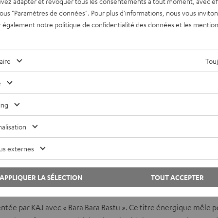
vez adapter et révoquer tous les consentements à tout moment, avec ef
s afficher le contenu externe ? Activez cette option dans les paramètres de confide
 sous "Paramètres de données". Pour plus d'informations, nous vous inviton
r également notre
politique de confidentialité
des données et les
mention
aire
Touj
e
ing
 Les favoris
alisation
us externes
ant, mêlant une grande variété de styles musicaux et de mises e
APPLIQUER LA SÉLECTION
TOUT ACCEPTER
ésentée par KAJ avec « Bara Bara Bastu ». Ce titre énergique mêle