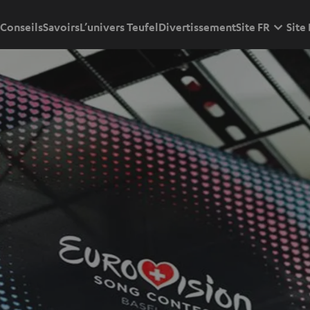
Conseils
Savoirs
L’univers Teufel
Divertissement
Site FR
Site