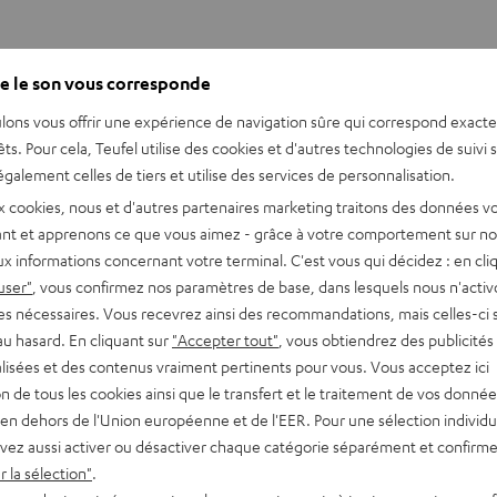
e le son vous corresponde
nt qualifiée pour la finale.
lons vous offrir une expérience de navigation sûre qui correspond exact
êts. Pour cela, Teufel utilise des cookies et d'autres technologies de suivi 
galement celles de tiers et utilise des services de personnalisation.
x cookies, nous et d'autres partenaires marketing traitons des données v
nt et apprenons ce que vous aimez - grâce à votre comportement sur not
x informations concernant votre terminal. C'est vous qui décidez : en cli
user"
, vous confirmez nos paramètres de base, dans lesquels nous n'acti
 la chanson
« Maman »
, une ballade émotive coécrite avec Trista
es nécessaires. Vous recevrez ainsi des recommandations, mais celles-ci 
nson a été dévoilée le 15 mars lors de la mi-temps du match Franc
au hasard. En cliquant sur
"Accepter tout"
, vous obtiendrez des publicités
lisées et des contenus vraiment pertinents pour vous. Vous acceptez ici
ovenant de YouTube
tion de tous les cookies ainsi que le transfert et le traitement de vos donné
en dehors de l'Union européenne et de l'EER. Pour une sélection individu
vez aussi activer ou désactiver chaque catégorie séparément et confirme
ACCEPTER UNE SEULE FOIS ET AFFICHER
 la sélection"
.