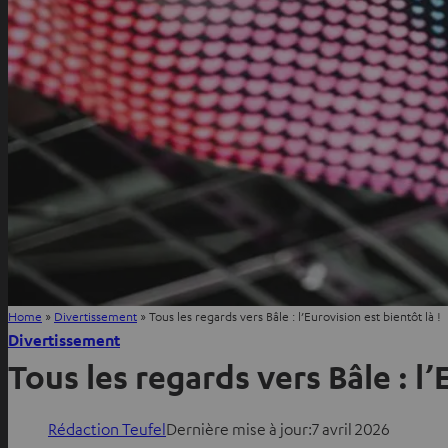
Home
»
Divertissement
»
Tous les regards vers Bâle : l’Eurovision est bientôt là !
Divertissement
Tous les regards vers Bâle : l’
Rédaction Teufel
Dernière mise à jour:
7 avril 2026