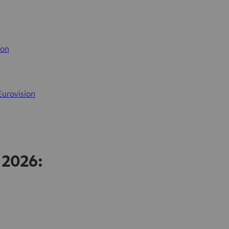
ion
’Eurovision
 2026: