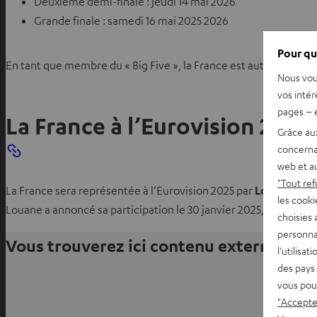
Deuxième demi-finale : jeudi 14 mai 2026
Grande finale : samedi 16 mai 2025 2026
Pour qu
En tant que membre du « Big Five », la France est automatiqueme
Nous vou
vos intér
pages – é
La France à l’Eurovision 2025
Grâce au
concerna
web et au
"Tout ref
La France sera représentée à l’Eurovision 2025 par
Louane
avec
les cooki
Louane a annoncé sa participation le 30 janvier 2025, et la cha
choisies 
personna
Vous trouverez ici contenu externe pr
l'utilisa
des pays 
vous pou
"Accepter