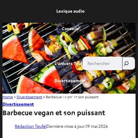
Lexique audio
Conseils
Savoirs
Rechercher
L’univers Teufel
Divertissement
Home
»
Divertissement
»
Barbecue vegan et son puissant
Site FR
Divertissement
Barbecue vegan et son puissant
Site BE
Rédaction Teufel
Dernière mise à jour:
19 mai 2026