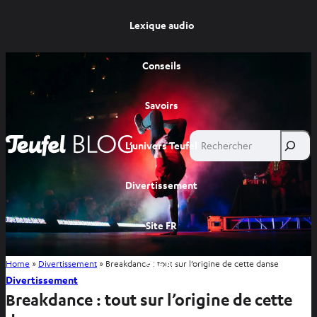
Lexique audio
Conseils
Savoirs
Rechercher
L’univers Teufel
Divertissement
Site FR
Home
»
Divertissement
»
Breakdance : tout sur l’origine de cette danse
Site BE
Divertissement
Breakdance : tout sur l’origine de cette