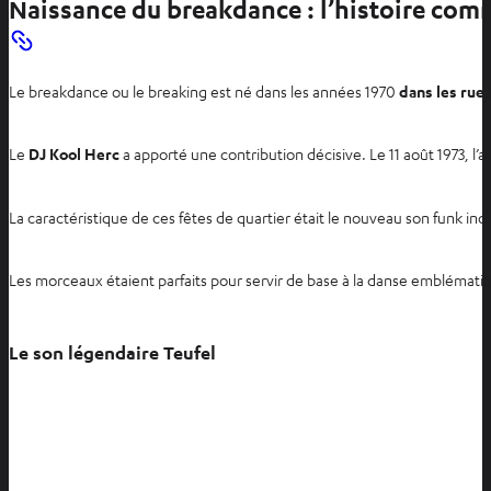
Naissance du breakdance : l’histoire co
r
i
r
Le breakdance ou le breaking est né dans les années 1970
dans les rue
d
a
n
Le
DJ Kool Herc
a apporté une contribution décisive. Le 11 août 1973, l
s
u
La caractéristique de ces fêtes de quartier était le nouveau son funk 
n
n
o
Les morceaux étaient parfaits pour servir de base à la danse emblémat
u
v
Le son légendaire Teufel
e
l
o
n
g
l