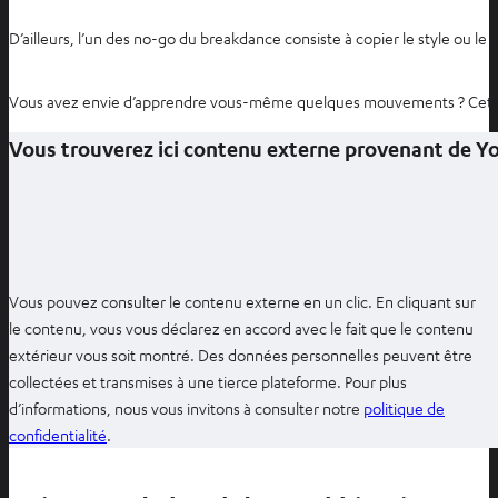
D’ailleurs, l’un des no-go du breakdance consiste à copier le style ou 
Vous avez envie d’apprendre vous-même quelques mouvements ? Cette v
Vous trouverez ici contenu externe provenant de 
Vous pouvez consulter le contenu externe en un clic. En cliquant sur
le contenu, vous vous déclarez en accord avec le fait que le contenu
extérieur vous soit montré. Des données personnelles peuvent être
collectées et transmises à une tierce plateforme. Pour plus
d’informations, nous vous invitons à consulter notre
politique de
O
confidentialité
.
u
v