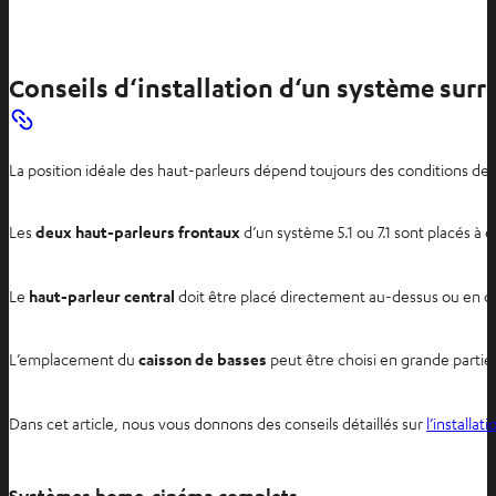
Conseils d‘installation d‘un système sur
La position idéale des haut-parleurs dépend toujours des conditions de l
Les
deux haut-parleurs frontaux
d’un système 5.1 ou 7.1 sont placés à
Le
haut-parleur central
doit être placé directement au-dessus ou en dess
L’emplacement du
caisson de basses
peut être choisi en grande partie 
Dans cet article, nous vous donnons des conseils détaillés sur
l’installa
Systèmes home-cinéma complets