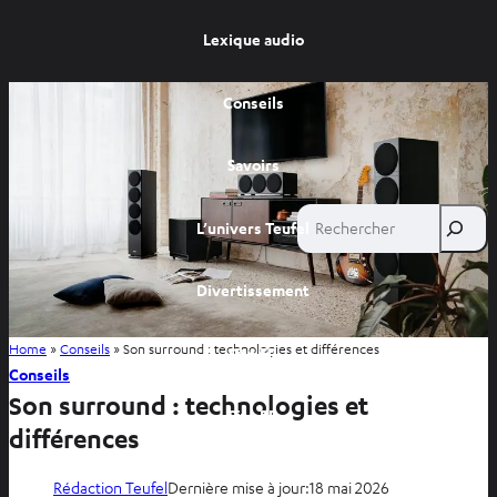
Lexique audio
Conseils
Savoirs
Rechercher
L’univers Teufel
Divertissement
Home
»
Conseils
»
Son surround : technologies et différences
Site FR
Conseils
Son surround : technologies et
Site BE
différences
Rédaction Teufel
Dernière mise à jour:
18 mai 2026