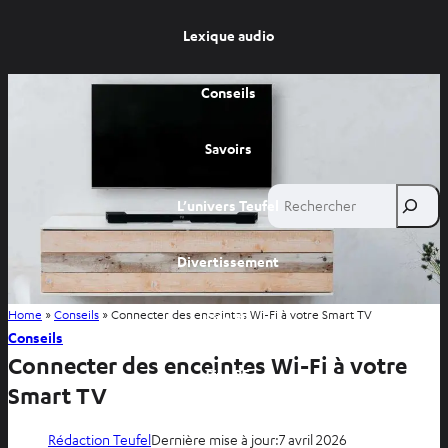
Lexique audio
Conseils
Savoirs
Rechercher
L’univers Teufel
Divertissement
Home
»
Conseils
»
Connecter des enceintes Wi-Fi à votre Smart TV
Site FR
Conseils
Connecter des enceintes Wi-Fi à votre
Site BE
Smart TV
Rédaction Teufel
Dernière mise à jour:
7 avril 2026