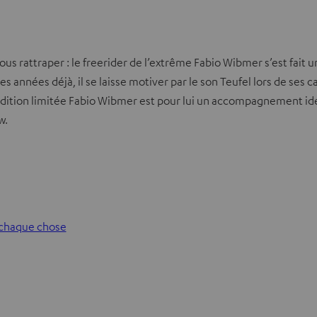
vous rattraper : le freerider de l’extrême Fabio Wibmer s’est fai
 années déjà, il se laisse motiver par le son Teufel lors de ses 
tion limitée Fabio Wibmer est pour lui un accompagnement idéa
w.
e chaque chose