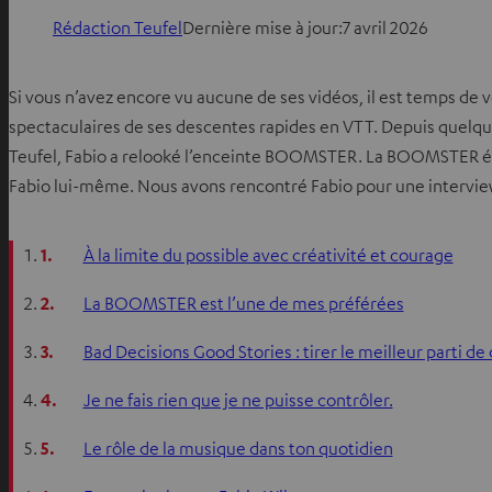
Rédaction Teufel
Dernière mise à jour:
7 avril 2026
Si vous n’avez encore vu aucune de ses vidéos, il est temps de 
spectaculaires de ses descentes rapides en VTT. Depuis quelques
Teufel, Fabio a relooké l’enceinte BOOMSTER. La BOOMSTER édi
Fabio lui-même. Nous avons rencontré Fabio pour une intervie
1.
À la limite du possible avec créativité et courage
2.
La BOOMSTER est l’une de mes préférées
3.
Bad Decisions Good Stories : tirer le meilleur parti d
4.
Je ne fais rien que je ne puisse contrôler.
5.
Le rôle de la musique dans ton quotidien