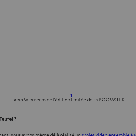
O
Fabio Wibmer avec l’édition limitée de sa BOOMSTER
u
v
Teufel ?
r
i
enant, nous avons même déjà réalisé un
projet vidéo ensemble à B