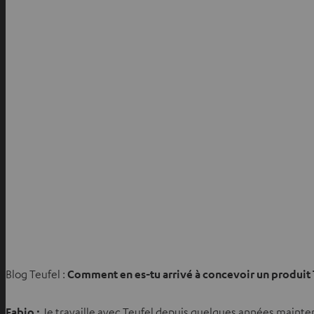
e
l
o
n
g
l
e
t
Blog Teufel :
Comment en es-tu arrivé à concevoir un produit 
Fabio :
Je travaille avec Teufel depuis quelques années maint