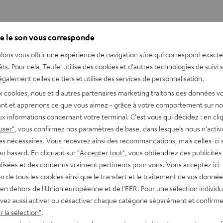
e le son vous corresponde
lons vous offrir une expérience de navigation sûre qui correspond exact
êts. Pour cela, Teufel utilise des cookies et d'autres technologies de suivi 
galement celles de tiers et utilise des services de personnalisation.
x cookies, nous et d'autres partenaires marketing traitons des données v
nt et apprenons ce que vous aimez - grâce à votre comportement sur not
tifs qu’audacieux. Dans sa dernière vidéo YouTube, il se glisse da
x informations concernant votre terminal. C'est vous qui décidez : en cli
user"
, vous confirmez nos paramètres de base, dans lesquels nous n'acti
ovenant de YouTube
es nécessaires. Vous recevrez ainsi des recommandations, mais celles-ci 
au hasard. En cliquant sur
"Accepter tout"
, vous obtiendrez des publicités
lisées et des contenus vraiment pertinents pour vous. Vous acceptez ici
ACCEPTER UNE SEULE FOIS ET AFFICHER
tion de tous les cookies ainsi que le transfert et le traitement de vos donné
en dehors de l'Union européenne et de l'EER. Pour une sélection individu
s afficher le contenu externe ? Activez cette option dans les paramètres de confide
vez aussi activer ou désactiver chaque catégorie séparément et confirme
 la sélection"
.