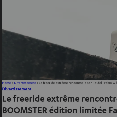
Home
»
Divertissement
»
Le freeride extrême rencontre le son Teufel : Fabio 
Divertissement
Le freeride extrême rencontr
BOOMSTER édition limitée F