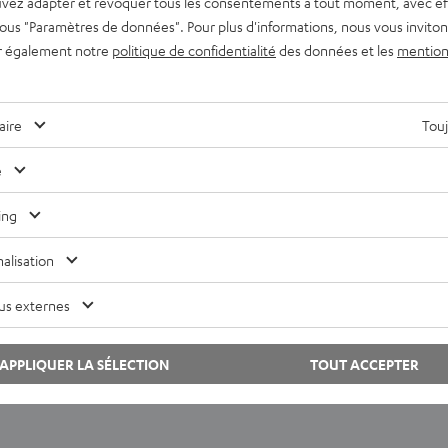
vez adapter et révoquer tous les consentements à tout moment, avec ef
 sous "Paramètres de données". Pour plus d'informations, nous vous inviton
r également notre
politique de confidentialité
des données et les
mention
aire
Touj
lement devenu viral et prouve ainsi son impressionnante créativit
e
ing
alisation
ovenant de YouTube
us externes
ACCEPTER UNE SEULE FOIS ET AFFICHER
APPLIQUER LA SÉLECTION
TOUT ACCEPTER
s afficher le contenu externe ? Activez cette option dans les paramètres de confide