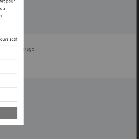
fet pour
s à
s
ours actif
é et son courage.
ntialité