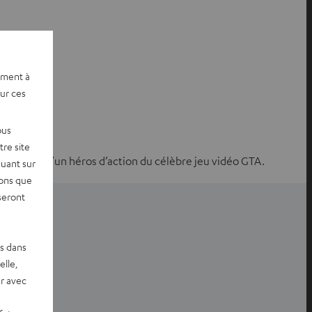
ement à
sur ces
ous
re site
ns le rôle d’un héros d’action du célèbre jeu vidéo GTA.
quant sur
vons que
seront
es dans
elle,
ntialité
r avec