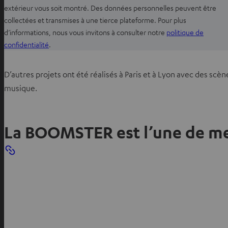
v
extérieur vous soit montré. Des données personnelles peuvent être
e
collectées et transmises à une tierce plateforme. Pour plus
l
d’informations, nous vous invitons à consulter notre
politique de
o
O
confidentialité
.
n
u
g
v
D’autres projets ont été réalisés à Paris et à Lyon avec des sc
l
r
musique.
e
i
t
r
d
La BOOMSTER est l’une de me
a
n
s
u
n
n
o
u
v