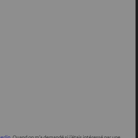
erlin.
Quand on m’a demandé si j’étais intéressé par une