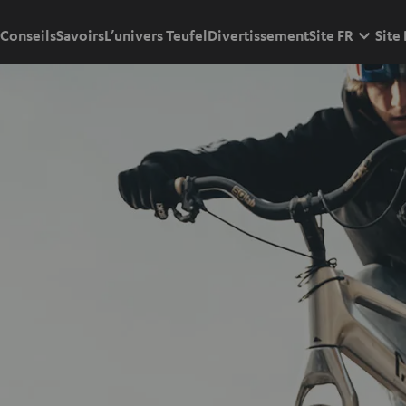
Conseils
Savoirs
L’univers Teufel
Divertissement
Site FR
Site